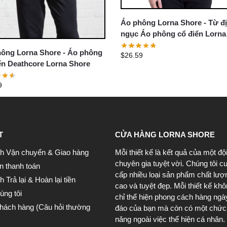
Áo phông Lorna Shore - Từ đ
ngục Áo phông cổ điển Lorna
Shore
ông Lorna Shore - Áo phông
$
26.59
ển Deathcore Lorna Shore
9
T
CỬA HÀNG LORNA SHORE
h Vận chuyển & Giao hàng
Mỗi thiết kế là kết quả của một độ
chuyên gia tuyệt vời. Chúng tôi c
n thanh toán
cấp nhiều loại sản phẩm chất lượ
 Trả lại & Hoàn lại tiền
cao và tuyệt đẹp. Mỗi thiết kế kh
úng tôi
chỉ thể hiện phong cách hàng ngà
khách hàng (Câu hỏi thường
đáo của bạn mà còn có một chức
năng ngoài việc thể hiện cá nhân.