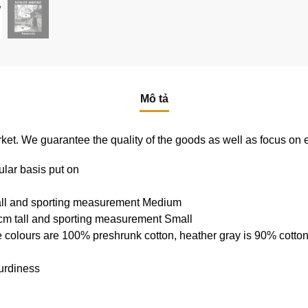
Mô tả
e market. We guarantee the quality of the goods as well as focus on
ular basis put on
tall and sporting measurement Medium
cm tall and sporting measurement Small
e colours are 100% preshrunk cotton, heather gray is 90% cotto
urdiness