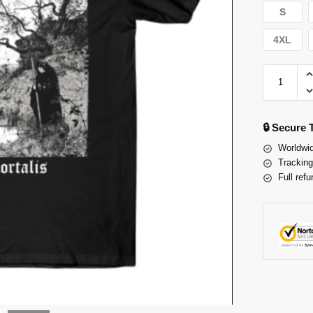
S
4XL
🔒 Secure
Worldwid
Tracking
Full refu