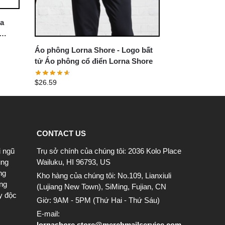
ịa
Áo phông Lorna Shore - Logo bất
tử Áo phông cổ điển Lorna Shore
$
26.59
CONTACT US
i ngũ
Trụ sở chính của chúng tôi: 2036 Kolo Place
ung
Wailuku, HI 96793, US
ng
Kho hàng của chúng tôi: No.109, Lianxiuli
ông
(Lujiang New Town), SiMing, Fujian, CN
y độc
Giờ: 9AM - 5PM (Thứ Hai - Thứ Sáu)
E-mail:
lornashore.store@merchmailservice.com