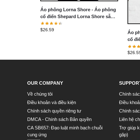
Áo phông Lorna Shore - Áo phông
cổ điển Shepard Lorna Shore sẫm
màu
$
26.59
Áo ph
cổ đi
$
26.5
OUR COMPANY
SUPPOR
Về chúng tôi
Chính sác
Điều khoản và điều kiện
Điều khoả
Chính sách quyền riêng tư
Chính sách
DMCA - Chính sách Bản quyền
Liên hệ ch
CA SB657: Đạo luật minh bạch chuỗi
Trợ giúp 
cung ứng
gặp)