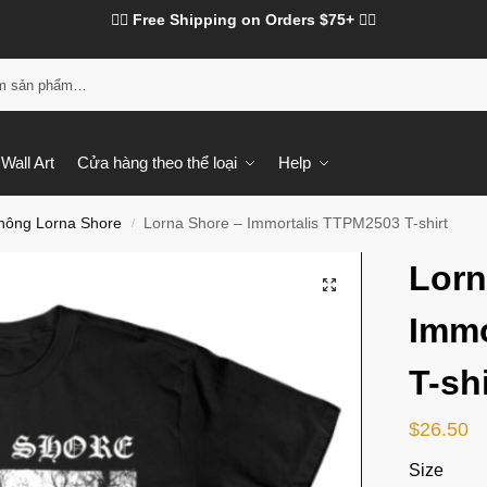
❤️‍🔥 Free Shipping on Orders $75+ ❤️‍🔥
Tì
Wall Art
Cửa hàng theo thể loại
Help
hông Lorna Shore
Lorna Shore – Immortalis TTPM2503 T-shirt
/
Lorn
Immo
T-shi
$
26.50
Size