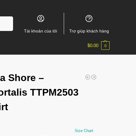
m kiếm
Tài khoản của tôi
Trợ giúp khách hàng
$
0.00
0
a Shore –
rtalis TTPM2503
rt
Size Chart