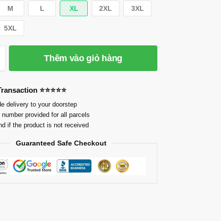
M
L
XL
2XL
3XL
5XL
Thêm vào giỏ hàng
 Transaction ⭐⭐⭐⭐⭐
e delivery to your doorstep
 number provided for all parcels
nd if the product is not received
Guaranteed Safe Checkout