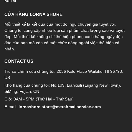
Bán sỉ
CỬA HÀNG LORNA SHORE
Mỗi thiết kế là kết quả của một đội ngũ chuyên gia tuyệt vời.
Chúng tôi cung cấp nhiều loại sản phẩm chất lượng cao và tuyệt
đẹp. Mỗi thiết kế không chỉ thể hiện phong cách hàng ngày độc
đáo của bạn mà còn có một chức năng ngoài việc thể hiện cá
nhân.
CONTACT US
Trụ sở chính của chúng tôi: 2036 Kolo Place Wailuku, HI 96793,
US
Kho hàng của chúng tôi: No.109, Lianxiuli (Lujiang New Town),
SiMing, Fujian, CN
Giờ: 9AM - 5PM (Thứ Hai - Thứ Sáu)
E-mail:
lornashore.store@merchmailservice.com