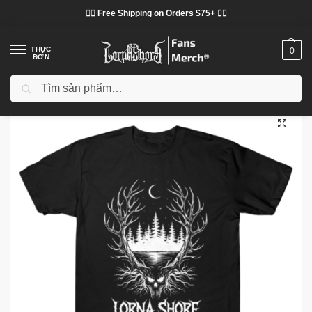
❤️‍🔥 Free Shipping on Orders $75+ ❤️‍🔥
THỰC
0
ĐƠN
Tìm kiếm
Trang chủ
Cửa hàng
Lorna Shore vải
Áo phông Lorna Shore
Lorna Shore – Cursed to Die TTPM2603 T-shirt
/
/
/
/