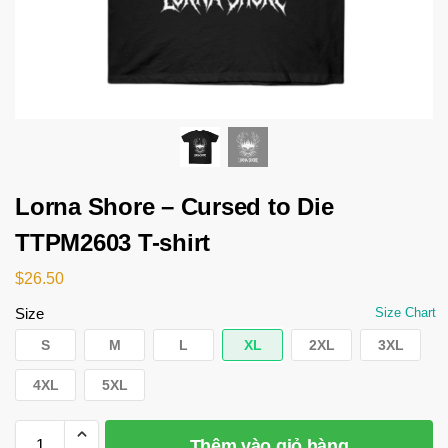
Lorna Shore – Cursed to Die
TTPM2603 T-shirt
$
26.50
Size
Size Chart
S
M
L
XL
2XL
3XL
4XL
5XL
Thêm vào giỏ hàng