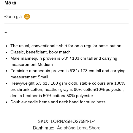
Mô tả
Đánh giá
12
“”
The usual, conventional t-shirt for on a regular basis put on
Classic, beneficiant, boxy match
Male mannequin proven is 6’0″ / 183 cm tall and carrying
measurement Medium
Feminine mannequin proven is 5’8″ / 173 cm tall and carrying
measurement Small
Heavyweight 5.3 oz / 180 gsm cloth, stable colours are 100%
preshrunk cotton, heather gray is 90% cotton/10% polyester,
denim heather is 50% cotton/ 50% polyester
Double-needle hems and neck band for sturdiness
SKU:
LORNASHO27584-1-4
Danh mục:
Áo phông Lorna Shore