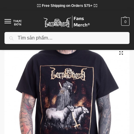
❤️‍🔥 Free Shipping on Orders $75+ ❤️‍🔥
THỰC
0
ĐƠN
Tìm kiếm
Trang chủ
Cửa hàng
Lorna Shore vải
Áo phông Lorna Shore
Áo phông Lorna Shore - Áo phông cổ điển Shepard Lorna Shore sẫm màu
/
/
/
/