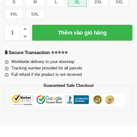
S
M
L
XL
2XL
3XL
4XL
5XL
Thêm vào giỏ hàng
🔒 Secure Transaction ⭐⭐⭐⭐⭐
Worldwide delivery to your doorstep
Tracking number provided for all parcels
Full refund if the product is not received
Guaranteed Safe Checkout