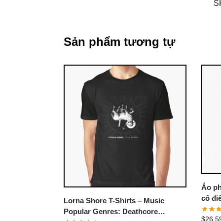
S
Sản phẩm tương tự
Áo ph
cổ đi
Lorna Shore T-Shirts – Music
Lorna
Popular Genres: Deathcore
$
26.5