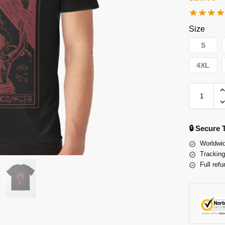
Size
S
4XL
🔒 Secure
Worldwid
Tracking
Full refu