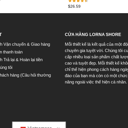
$
26.59
T
CỬA HÀNG LORNA SHORE
h Vận chuyển & Giao hàng
Mỗi thiết kế là kết quả của một độ
chuyên gia tuyệt vời. Chúng tôi c
n thanh toán
cấp nhiều loại sản phẩm chất lượ
 Trả lại & Hoàn lại tiền
cao và tuyệt đẹp. Mỗi thiết kế kh
úng tôi
chỉ thể hiện phong cách hàng ngà
khách hàng (Câu hỏi thường
đáo của bạn mà còn có một chức
năng ngoài việc thể hiện cá nhân.