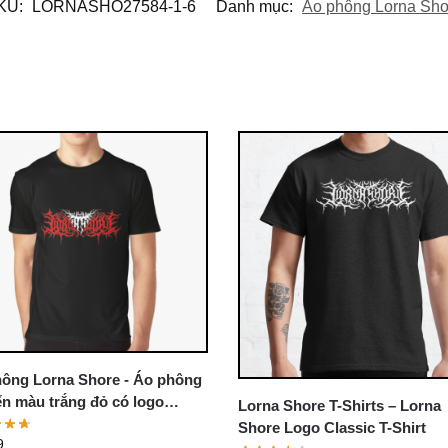
KU:
LORNASHO27584-1-6
Danh mục:
Áo phông Lorna Sho
ông Lorna Shore - Áo phông
ển màu trắng đỏ có logo
Lorna Shore T-Shirts – Lorna
 Shore
Shore Logo Classic T-Shirt
9