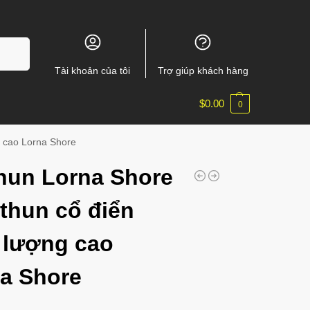
m kiếm
Tài khoản của tôi
Trợ giúp khách hàng
$
0.00
0
g cao Lorna Shore
hun Lorna Shore
 thun cổ điển
 lượng cao
a Shore