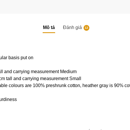
Mô tả
Đánh giá
12
ular basis put on
tall and carrying measurement Medium
cm tall and carrying measurement Small
able colours are 100% preshrunk cotton, heather gray is 90% co
urdiness