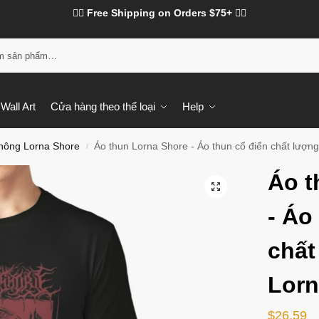
❤️‍🔥 Free Shipping on Orders $75+ ❤️‍🔥
Tì
Wall Art
Cửa hàng theo thể loại
Help
hông Lorna Shore
Áo thun Lorna Shore - Áo thun cổ điển chất lượn
/
Áo t
- Áo
chất
Lorn
$
26.59