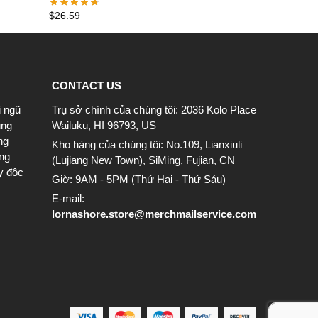
T-Shirt
$
26.59
CONTACT US
i ngũ
Trụ sở chính của chúng tôi: 2036 Kolo Place
ung
Wailuku, HI 96793, US
ng
Kho hàng của chúng tôi: No.109, Lianxiuli
ông
(Lujiang New Town), SiMing, Fujian, CN
y độc
Giờ: 9AM - 5PM (Thứ Hai - Thứ Sáu)
E-mail:
lornashore.store@merchmailservice.com