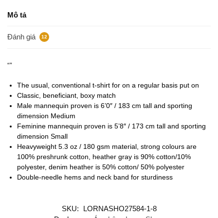
Mô tả
Đánh giá
12
“”
The usual, conventional t-shirt for on a regular basis put on
Classic, beneficiant, boxy match
Male mannequin proven is 6’0″ / 183 cm tall and sporting
dimension Medium
Feminine mannequin proven is 5’8″ / 173 cm tall and sporting
dimension Small
Heavyweight 5.3 oz / 180 gsm material, strong colours are
100% preshrunk cotton, heather gray is 90% cotton/10%
polyester, denim heather is 50% cotton/ 50% polyester
Double-needle hems and neck band for sturdiness
SKU:
LORNASHO27584-1-8