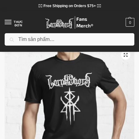
❤️‍🔥 Free Shipping on Orders $75+ ❤️‍🔥
THỰC
0
ĐƠN
Tìm kiếm
Trang chủ
Cửa hàng
Lorna Shore vải
Áo phông Lorna Shore
Áo phông Lorna Shore - Logo bất tử Áo phông cổ điển Lorna Shore
/
/
/
/