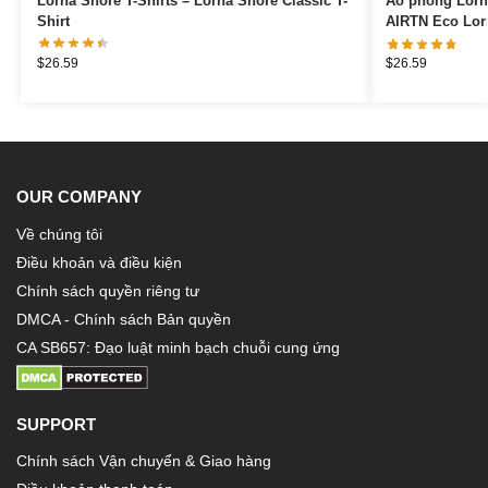
Lorna Shore T-Shirts – Lorna Shore Classic T-
Áo phông Lorn
Shirt
AIRTN Eco Lor
$
26.59
$
26.59
OUR COMPANY
Về chúng tôi
Điều khoản và điều kiện
Chính sách quyền riêng tư
DMCA - Chính sách Bản quyền
CA SB657: Đạo luật minh bạch chuỗi cung ứng
SUPPORT
Chính sách Vận chuyển & Giao hàng