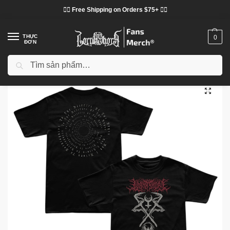
❤️‍🔥 Free Shipping on Orders $75+ ❤️‍🔥
THỰC
0
ĐƠN
Tìm kiếm
Trang chủ
Cửa hàng
Lorna Shore vải
Áo phông Lorna Shore
Áo phông Lorna Shore - Áo phông cổ điển AIRTN Eco Lorna Shore
/
/
/
/