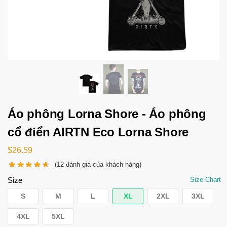
Áo phông Lorna Shore - Áo phông
cổ điển AIRTN Eco Lorna Shore
$
26.59
(
12
đánh giá của khách hàng)
Size
Size Chart
S
M
L
XL
2XL
3XL
4XL
5XL