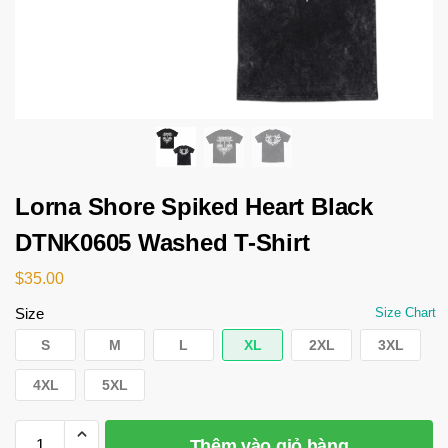
Lorna Shore Spiked Heart Black
DTNK0605 Washed T-Shirt
$
35.00
Size
Size Chart
S
M
L
XL
2XL
3XL
4XL
5XL
Thêm vào giỏ hàng