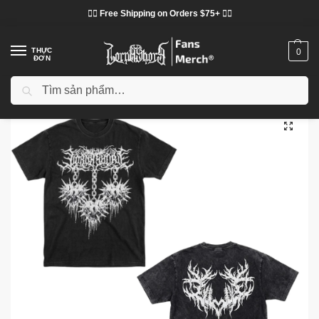
❤️‍🔥 Free Shipping on Orders $75+ ❤️‍🔥
THỰC
0
ĐƠN
Tìm kiếm
Trang chủ
Cửa hàng
Lorna Shore vải
Áo phông Lorna Shore
Lorna Shore Spiked Heart Black DTNK0605 Washed T-Shirt
/
/
/
/