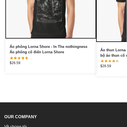
Áo phông Lorna Shore - In The nothingness
Áo thun Lorna 
Áo phông cổ điển Lorna Shore
bộ áo thun cổ 
$
26.59
$
26.59
OUR COMPANY
Về chúng tôi