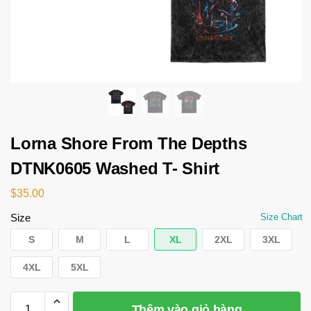
Lorna Shore From The Depths
DTNK0605 Washed T- Shirt
$
35.00
Size
Size Chart
S
M
L
XL
2XL
3XL
4XL
5XL
Thêm vào giỏ hàng