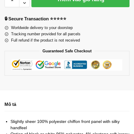
🔒 Secure Transaction ⭐⭐⭐⭐⭐
Worldwide delivery to your doorstep
Tracking number provided for all parcels
Full refund if the product is not received
Guaranteed Safe Checkout
Mô tả
Slightly sheer 100% polyester chiffon front panel with silky
handfeel
Option of black or white 96% polyester, 4% elastane soft jersey