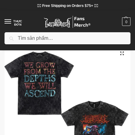
❤️‍🔥 Free Shipping on Orders $75+ ❤️‍🔥
THỰC
0
ĐƠN
Tìm kiếm
Trang chủ
Cửa hàng
Lorna Shore vải
Áo phông Lorna Shore
Lorna Shore From The Depths DTNK0605 Washed T- Shirt
/
/
/
/