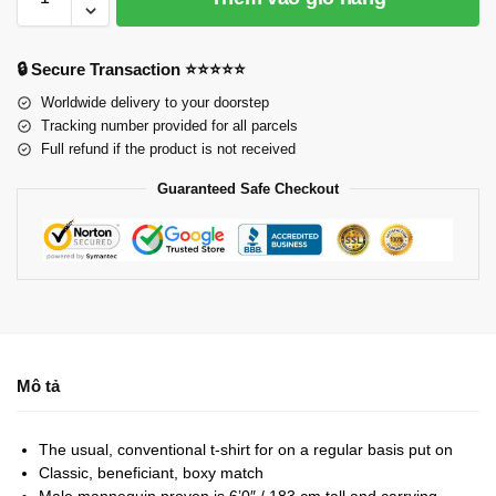
🔒 Secure Transaction ⭐⭐⭐⭐⭐
Worldwide delivery to your doorstep
Tracking number provided for all parcels
Full refund if the product is not received
Guaranteed Safe Checkout
Mô tả
The usual, conventional t-shirt for on a regular basis put on
Classic, beneficiant, boxy match
Male mannequin proven is 6’0″ / 183 cm tall and carrying