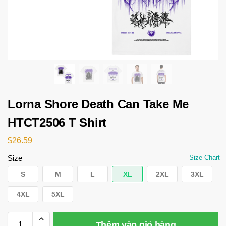
Lorna Shore Death Can Take Me
HTCT2506 T Shirt
$
26.59
Size
Size Chart
S
M
L
XL
2XL
3XL
4XL
5XL
Thêm vào giỏ hàng