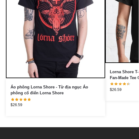
Lorna Shore T-
Fan-Made Tee C
Áo phông Lorna Shore - Từ địa ngục Áo
$
26.59
phông cổ điển Lorna Shore
$
26.59