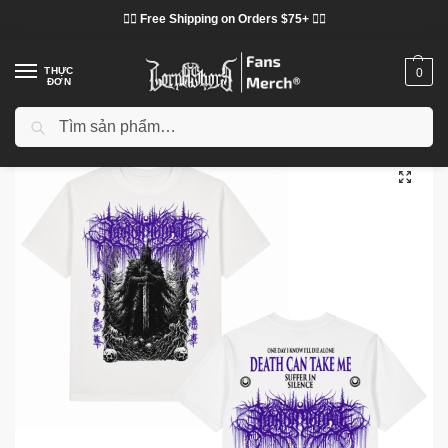
❤️‍🔥 Free Shipping on Orders $75+ ❤️‍🔥
THỰC
0
ĐƠN
Tìm kiếm
Trang chủ
Cửa hàng
Lorna Shore vải
Áo phông Lorna Shore
Lorna Shore Death Can Take Me HTCT2506 T Shirt
/
/
/
/