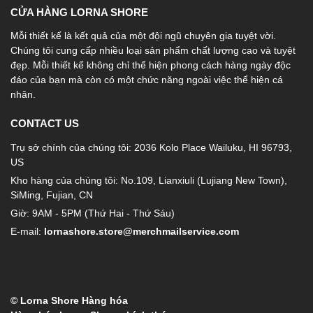
CỬA HÀNG LORNA SHORE
Mỗi thiết kế là kết quả của một đội ngũ chuyên gia tuyệt vời.
Chúng tôi cung cấp nhiều loại sản phẩm chất lượng cao và tuyệt
đẹp. Mỗi thiết kế không chỉ thể hiện phong cách hàng ngày độc
đáo của bạn mà còn có một chức năng ngoài việc thể hiện cá
nhân.
CONTACT US
Trụ sở chính của chúng tôi: 2036 Kolo Place Wailuku, HI 96793,
US
Kho hàng của chúng tôi: No.109, Lianxiuli (Lujiang New Town),
SiMing, Fujian, CN
Giờ: 9AM - 5PM (Thứ Hai - Thứ Sáu)
E-mail:
lornashore.store@merchmailservice.com
© Lorna Shore Hàng hóa