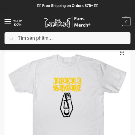
❤️‍🔥 Free Shipping on Orders $75+ ❤️‍🔥
THỰC
0
ĐƠN
Tìm kiếm
Trang chủ
Cửa hàng
Lorna Shore vải
Áo phông Lorna Shore
Lorna Shore – Deathcore Band TTPM1603 T-Shirt
/
/
/
/