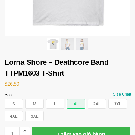
Lorna Shore – Deathcore Band
TTPM1603 T-Shirt
$
26.50
Size
Size Chart
S
M
L
XL
2XL
3XL
4XL
5XL
Thêm vào giỏ hàng