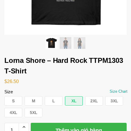
Lorna Shore – Hard Rock TTPM1303
T-Shirt
$
26.50
Size
Size Chart
S
M
L
XL
2XL
3XL
4XL
5XL
Thêm vào giỏ hàng