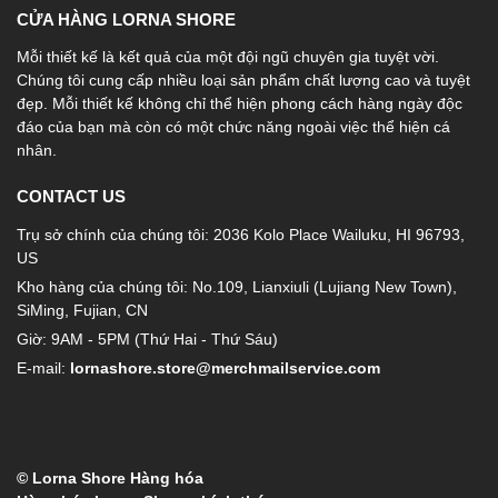
CỬA HÀNG LORNA SHORE
Mỗi thiết kế là kết quả của một đội ngũ chuyên gia tuyệt vời.
Chúng tôi cung cấp nhiều loại sản phẩm chất lượng cao và tuyệt
đẹp. Mỗi thiết kế không chỉ thể hiện phong cách hàng ngày độc
đáo của bạn mà còn có một chức năng ngoài việc thể hiện cá
nhân.
CONTACT US
Trụ sở chính của chúng tôi: 2036 Kolo Place Wailuku, HI 96793,
US
Kho hàng của chúng tôi: No.109, Lianxiuli (Lujiang New Town),
SiMing, Fujian, CN
Giờ: 9AM - 5PM (Thứ Hai - Thứ Sáu)
E-mail:
lornashore.store@merchmailservice.com
© Lorna Shore Hàng hóa