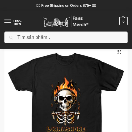
❤️‍🔥 Free Shipping on Orders $75+ ❤️‍🔥
THỰC
0
ĐƠN
Tìm kiếm
Trang chủ
Cửa hàng
Lorna Shore vải
Áo phông Lorna Shore
Lorna Shore – Hard Rock TTPM1303 T-Shirt
/
/
/
/