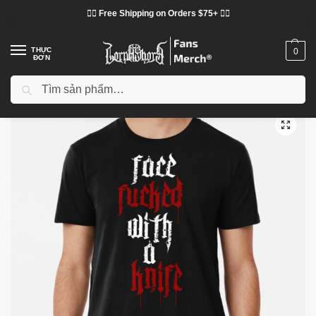
❤️‍🔥 Free Shipping on Orders $75+ ❤️‍🔥
THỰC
0
ĐƠN
Tìm kiếm
Trang chủ
Cửa hàng
Lorna Shore vải
Áo phông Lorna Shore
Lorna Shore T-Shirts – Wretching in torment Lorna Shore Premium T-Shirt
/
/
/
/