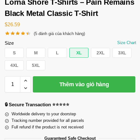
Lorna Shore T-Shirts – Pain Remains
Black Metal Classic T-Shirt
$
26.59
(
5
đánh giá của khách hàng)
Size
Size Chart
S
M
L
XL
2XL
3XL
4XL
5XL
Thêm vào giỏ hàng
🔒 Secure Transaction ⭐⭐⭐⭐⭐
Worldwide delivery to your doorstep
Tracking number provided for all parcels
Full refund if the product is not received
Guaranteed Safe Checkout