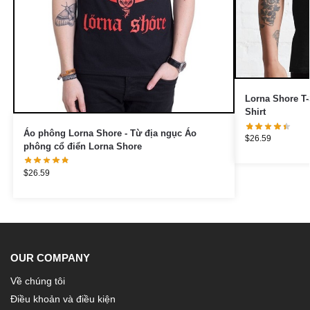
Lorna Shore T-
Shirt
Áo phông Lorna Shore - Từ địa ngục Áo
$
26.59
phông cổ điển Lorna Shore
$
26.59
OUR COMPANY
Về chúng tôi
Điều khoản và điều kiện