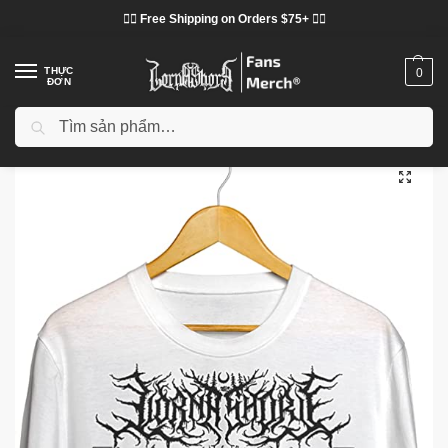
❤️‍🔥 Free Shipping on Orders $75+ ❤️‍🔥
THỰC
0
ĐƠN
Tìm kiếm
Trang chủ
Cửa hàng
Lorna Shore vải
Áo phông Lorna Shore
Lorna Shore T-Shirts – Pain Remains Black Metal Classic T-Shirt
/
/
/
/