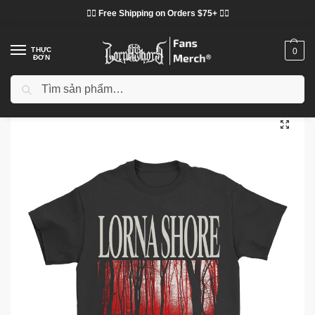
❤️‍🔥 Free Shipping on Orders $75+ ❤️‍🔥
THỰC
0
ĐƠN
Tìm kiếm
Trang chủ
Cửa hàng
Lorna Shore vải
Áo phông Lorna Shore
Áo phông Lorna Shore - Áo phông cổ điển Born to Die Lorna Shore
/
/
/
/