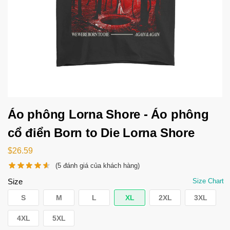
Áo phông Lorna Shore - Áo phông
cổ điển Born to Die Lorna Shore
$
26.59
(
5
đánh giá của khách hàng)
Size
Size Chart
S
M
L
XL
2XL
3XL
4XL
5XL