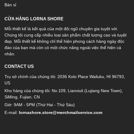
Bán sỉ
CỬA HÀNG LORNA SHORE
Mỗi thiết kế là kết quả của một đội ngũ chuyên gia tuyệt vời.
Chúng tôi cung cấp nhiều loại sản phẩm chất lượng cao và tuyệt
đẹp. Mỗi thiết kế không chỉ thể hiện phong cách hàng ngày độc
đáo của bạn mà còn có một chức năng ngoài việc thể hiện cá
nhân.
CONTACT US
Trụ sở chính của chúng tôi: 2036 Kolo Place Wailuku, HI 96793,
US
Kho hàng của chúng tôi: No.109, Lianxiuli (Lujiang New Town),
SiMing, Fujian, CN
Giờ: 9AM - 5PM (Thứ Hai - Thứ Sáu)
E-mail:
lornashore.store@merchmailservice.com