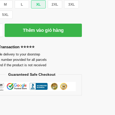
M
L
XL
2XL
3XL
5XL
Thêm vào giỏ hàng
 Transaction ⭐⭐⭐⭐⭐
e delivery to your doorstep
 number provided for all parcels
nd if the product is not received
Guaranteed Safe Checkout