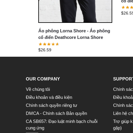
cổ đi
Lorna
$
26.5
Áo phông Lorna Shore - Áo phông
cổ điển Deathcore Lorna Shore
$
26.59
OUR COMPANY
SUPPOR
Về chúng tôi
Chính sác
Điều khoản và điều kiện
Điều khoả
Chính sách quyền riêng tư
Chính sách
DMCA - Chính sách Bản quyền
Liên hệ ch
CA SB657: Đạo luật minh bạch chuỗi
Trợ giúp 
cung ứng
gặp)