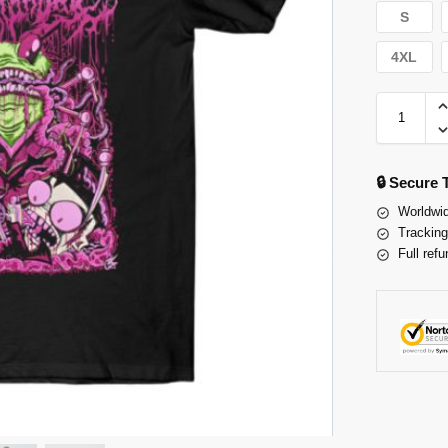
S
4XL
🔒 Secure
Worldwid
Tracking
Full refu