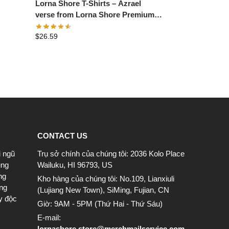
Lorna Shore T-Shirts – Azrael
verse from Lorna Shore Premium
T-Shirt
$
26.59
CONTACT US
i ngũ
Trụ sở chính của chúng tôi: 2036 Kolo Place
ung
Wailuku, HI 96793, US
ng
Kho hàng của chúng tôi: No.109, Lianxiuli
ông
(Lujiang New Town), SiMing, Fujian, CN
y độc
Giờ: 9AM - 5PM (Thứ Hai - Thứ Sáu)
E-mail:
lornashore.store@merchmailservice.com