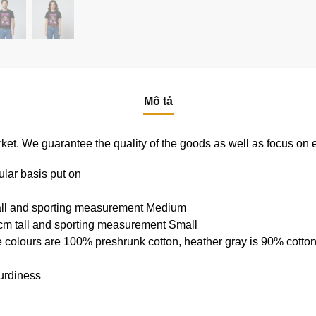
Mô tả
e market. We guarantee the quality of the goods as well as focus on
ular basis put on
tall and sporting measurement Medium
cm tall and sporting measurement Small
e colours are 100% preshrunk cotton, heather gray is 90% cotto
urdiness