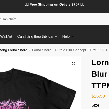
❤️‍🔥 Free Shipping on Orders $75+ ❤️‍🔥
Tì
Wall Art
Cửa hàng theo thể loại
Help
hông Lorna Shore
Lorna Shore – Purple Blur Concept TTPM0903 T-S
/
Lorn
Blur
TTPM
$
26.50
Size