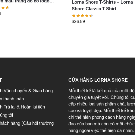
ển màu trắng đỏ có logo
Lorna Shore T-Shirts – Lorna
 Shore
Shore Classic T-Shirt
9
$
26.59
T
CỬA HÀNG LORNA SHORE
h Vận chuyển & Giao hàng
Mỗi thiết kế là kết quả của một độ
chuyên gia tuyệt vời. Chúng tôi c
n thanh toán
cấp nhiều loại sản phẩm chất lượ
 Trả lại & Hoàn lại tiền
cao và tuyệt đẹp. Mỗi thiết kế kh
úng tôi
chỉ thể hiện phong cách hàng ngà
khách hàng (Câu hỏi thường
đáo của bạn mà còn có một chức
năng ngoài việc thể hiện cá nhân.