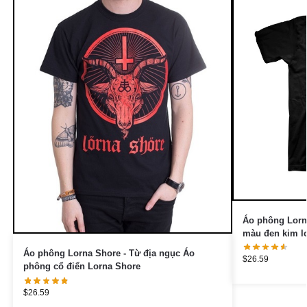
Áo phông Lorn
màu đen kim lo
Áo phông Lorna Shore - Từ địa ngục Áo
$
26.59
phông cổ điển Lorna Shore
$
26.59