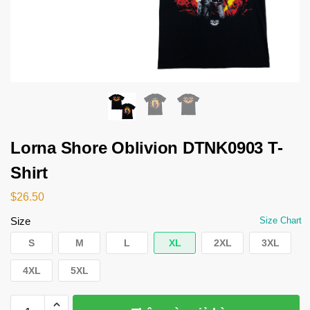
Lorna Shore Oblivion DTNK0903 T-
Shirt
$
26.50
Size
Size Chart
S
M
L
XL
2XL
3XL
4XL
5XL