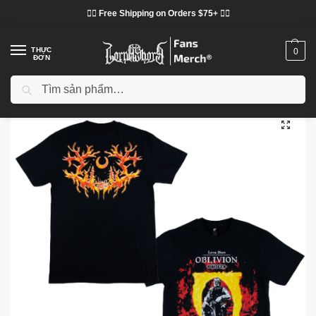
❤️‍🔥 Free Shipping on Orders $75+ ❤️‍🔥
THỰC
0
ĐƠN
Tìm kiếm
Trang chủ
Cửa hàng
Lorna Shore vải
Áo phông Lorna Shore
Lorna Shore Oblivion DTNK0903 T-Shirt
/
/
/
/