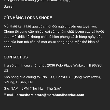
Trợ giúp khách hàng (Câu hỏi thường gặp)
Bán sỉ
CỬA HÀNG LORNA SHORE
Mỗi thiết kế là kết quả của một đội ngũ chuyên gia tuyệt vời.
Chúng tôi cung cấp nhiều loại sản phẩm chất lượng cao và tuyệt
đẹp. Mỗi thiết kế không chỉ thể hiện phong cách hàng ngày độc
đáo của bạn mà còn có một chức năng ngoài việc thể hiện cá
nhân.
CONTACT US
Trụ sở chính của chúng tôi: 2036 Kolo Place Wailuku, HI 96793,
US
Kho hàng của chúng tôi: No.109, Lianxiuli (Lujiang New Town),
SiMing, Fujian, CN
Giờ: 9AM - 5PM (Thứ Hai - Thứ Sáu)
E-mail:
lornashore.store@merchmailservice.com