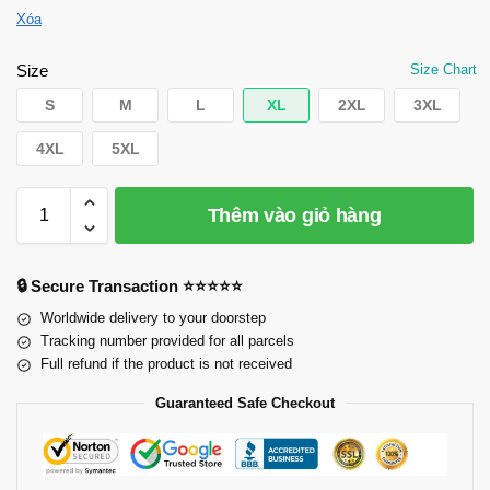
Xóa
Size
Size Chart
S
M
L
XL
2XL
3XL
4XL
5XL
Thêm vào giỏ hàng
🔒 Secure Transaction ⭐⭐⭐⭐⭐
Worldwide delivery to your doorstep
Tracking number provided for all parcels
Full refund if the product is not received
Guaranteed Safe Checkout