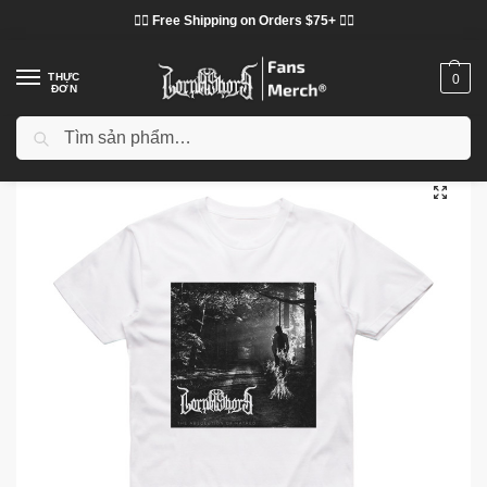
❤️‍🔥 Free Shipping on Orders $75+ ❤️‍🔥
THỰC
0
ĐƠN
Tìm kiếm
Trang chủ
Cửa hàng
Lorna Shore vải
Áo phông Lorna Shore
Lorna Shore T-Shirts – The Absolution Of Hatred Album Cover Classic T-Shirt
/
/
/
/