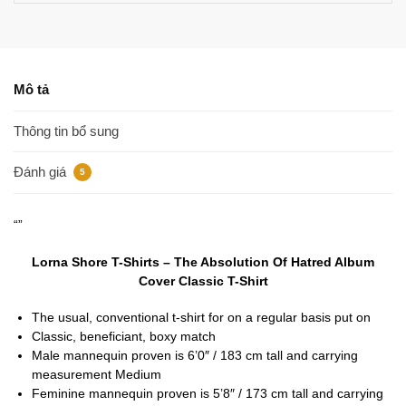
Mô tả
Thông tin bổ sung
Đánh giá
5
“”
Lorna Shore T-Shirts – The Absolution Of Hatred Album
Cover Classic T-Shirt
The usual, conventional t-shirt for on a regular basis put on
Classic, beneficiant, boxy match
Male mannequin proven is 6’0″ / 183 cm tall and carrying
measurement Medium
Feminine mannequin proven is 5’8″ / 173 cm tall and carrying