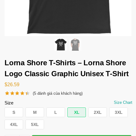
Lorna Shore T-Shirts – Lorna Shore
Logo Classic Graphic Unisex T-Shirt
$
26.59
(
5
đánh giá của khách hàng)
Size
Size Chart
S
M
L
XL
2XL
3XL
4XL
5XL