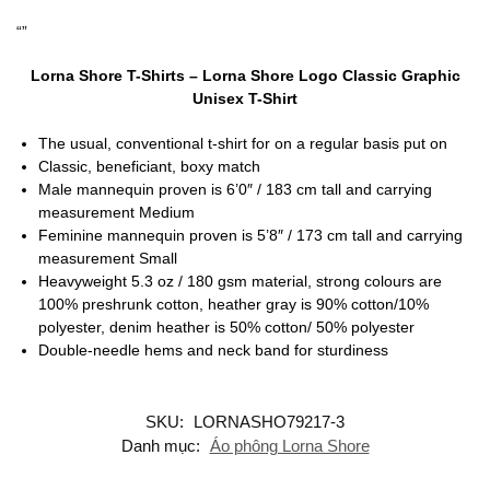
“”
Lorna Shore T-Shirts – Lorna Shore Logo Classic Graphic
Unisex T-Shirt
The usual, conventional t-shirt for on a regular basis put on
Classic, beneficiant, boxy match
Male mannequin proven is 6’0″ / 183 cm tall and carrying
measurement Medium
Feminine mannequin proven is 5’8″ / 173 cm tall and carrying
measurement Small
Heavyweight 5.3 oz / 180 gsm material, strong colours are
100% preshrunk cotton, heather gray is 90% cotton/10%
polyester, denim heather is 50% cotton/ 50% polyester
Double-needle hems and neck band for sturdiness
SKU:
LORNASHO79217-3
Danh mục:
Áo phông Lorna Shore