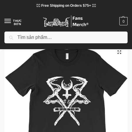
❤️‍🔥 Free Shipping on Orders $75+ ❤️‍🔥
THỰC
0
ĐƠN
Tìm kiếm
Trang chủ
Cửa hàng
Lorna Shore vải
Áo phông Lorna Shore
Lorna Shore T-Shirts – Lorna Shore Logo Classic Graphic Unisex T-Shirt
/
/
/
/