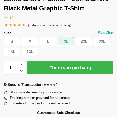
Black Metal Graphic T-Shirt
$
26.59
(
5
đánh giá của khách hàng)
Size
Size Chart
S
M
L
XL
2XL
3XL
4XL
5XL
Thêm vào giỏ hàng
🔒 Secure Transaction ⭐⭐⭐⭐⭐
Worldwide delivery to your doorstep
Tracking number provided for all parcels
Full refund if the product is not received
Guaranteed Safe Checkout