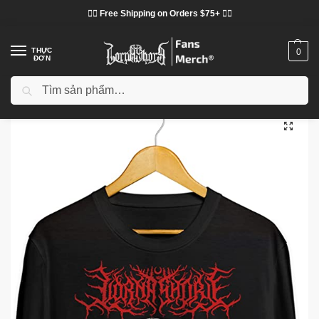
❤️‍🔥 Free Shipping on Orders $75+ ❤️‍🔥
THỰC
0
ĐƠN
Tìm kiếm
Trang chủ
Cửa hàng
Lorna Shore vải
Áo phông Lorna Shore
Lorna Shore T-Shirts – Lorna Shore Black Metal Graphic T-Shirt
/
/
/
/