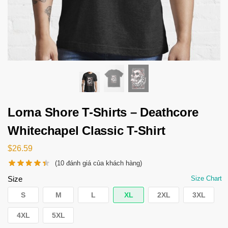
Lorna Shore T-Shirts – Deathcore
Whitechapel Classic T-Shirt
$
26.59
(
10
đánh giá của khách hàng)
Size
Size Chart
S
M
L
XL
2XL
3XL
4XL
5XL