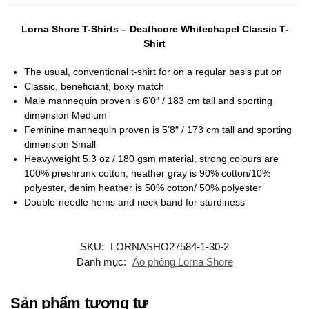
Lorna Shore T-Shirts – Deathcore Whitechapel Classic T-
Shirt
The usual, conventional t-shirt for on a regular basis put on
Classic, beneficiant, boxy match
Male mannequin proven is 6’0″ / 183 cm tall and sporting
dimension Medium
Feminine mannequin proven is 5’8″ / 173 cm tall and sporting
dimension Small
Heavyweight 5.3 oz / 180 gsm material, strong colours are
100% preshrunk cotton, heather gray is 90% cotton/10%
polyester, denim heather is 50% cotton/ 50% polyester
Double-needle hems and neck band for sturdiness
SKU:
LORNASHO27584-1-30-2
Danh mục:
Áo phông Lorna Shore
Sản phẩm tương tự