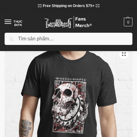
❤️‍🔥 Free Shipping on Orders $75+ ❤️‍🔥
THỰC
0
ĐƠN
Tìm kiếm
Trang chủ
Cửa hàng
Lorna Shore vải
Áo phông Lorna Shore
Lorna Shore T-Shirts – Deathcore Whitechapel Classic T-Shirt
/
/
/
/