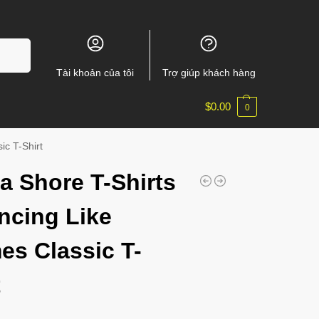
m kiếm
Tài khoản của tôi
Trợ giúp khách hàng
$
0.00
0
ic T-Shirt
a Shore T-Shirts
ncing Like
es Classic T-
t