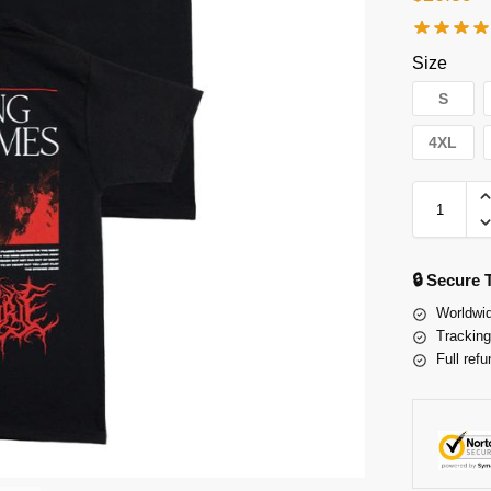
Size
S
4XL
🔒 Secure
Worldwid
Tracking
Full refu