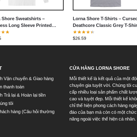
 Shore Sweatshirts –
Lorna Shore T-Shirts – Curse
ess Long Sleeve Printed
Deathcore Classic Grey T-Shir
shirt
5
$
26.59
T
CỬA HÀNG LORNA SHORE
h Vận chuyển & Giao hàng
Mỗi thiết kế là kết quả của một độ
chuyên gia tuyệt vời. Chúng tôi c
n thanh toán
cấp nhiều loại sản phẩm chất lượ
 Trả lại & Hoàn lại tiền
cao và tuyệt đẹp. Mỗi thiết kế kh
úng tôi
chỉ thể hiện phong cách hàng ngà
khách hàng (Câu hỏi thường
đáo của bạn mà còn có một chức
năng ngoài việc thể hiện cá nhân.