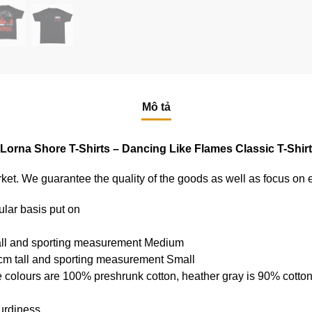
Mô tả
Lorna Shore T-Shirts – Dancing Like Flames Classic T-Shirt
e market. We guarantee the quality of the goods as well as focus on
ular basis put on
tall and sporting measurement Medium
cm tall and sporting measurement Small
e colours are 100% preshrunk cotton, heather gray is 90% cotto
urdiness