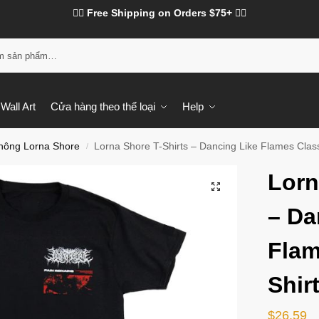
❤️‍🔥 Free Shipping on Orders $75+ ❤️‍🔥
Tì
Wall Art
Cửa hàng theo thể loại
Help
hông Lorna Shore
Lorna Shore T-Shirts – Dancing Like Flames Class
/
Lorn
– Da
Flam
Shir
$
26.59