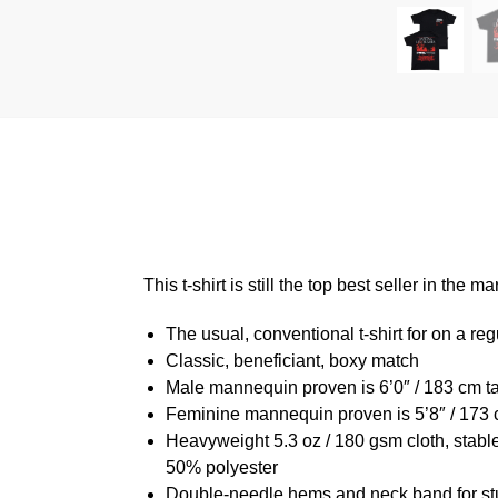
This t-shirt is still the top best seller in th
The usual, conventional t-shirt for on a reg
Classic, beneficiant, boxy match
Male mannequin proven is 6’0″ / 183 cm 
Feminine mannequin proven is 5’8″ / 173 
Heavyweight 5.3 oz / 180 gsm cloth, stabl
50% polyester
Double-needle hems and neck band for st