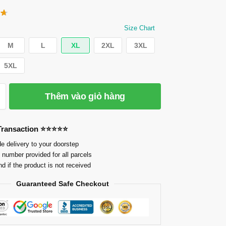
Size Chart
M
L
XL
2XL
3XL
5XL
Thêm vào giỏ hàng
 Transaction ⭐⭐⭐⭐⭐
e delivery to your doorstep
 number provided for all parcels
nd if the product is not received
Guaranteed Safe Checkout