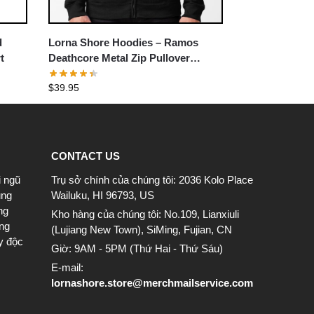
d
Lorna Shore Hoodies – Ramos
t
Deathcore Metal Zip Pullover
Hoodie
$
39.95
CONTACT US
i ngũ
Trụ sở chính của chúng tôi: 2036 Kolo Place
ung
Wailuku, HI 96793, US
ng
Kho hàng của chúng tôi: No.109, Lianxiuli
ông
(Lujiang New Town), SiMing, Fujian, CN
y độc
Giờ: 9AM - 5PM (Thứ Hai - Thứ Sáu)
E-mail:
lornashore.store@merchmailservice.com