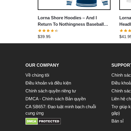
Lorna Shore Hoodies – And I
Lorna
Return To Nothingness Baseball
Headl
Jacket
Sweat
$
39.95
$
41.9
OUR COMPANY
SUPPOR
Về chúng tôi
Chính sác
Điều khoản và điều kiện
Điều khoả
Chính sách quyền riêng tư
Chính sách
DMCA - Chính sách Bản quyền
Liên hệ ch
CA SB657: Đạo luật minh bạch chuỗi
Trợ giúp 
cung ứng
gặp)
Bán sỉ