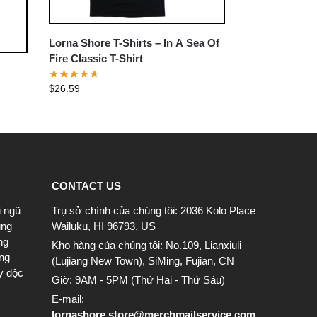
Lorna Shore T-Shirts – In A Sea Of
Fire Classic T-Shirt
$
26.59
CONTACT US
i ngũ
Trụ sở chính của chúng tôi: 2036 Kolo Place
ung
Wailuku, HI 96793, US
ng
Kho hàng của chúng tôi: No.109, Lianxiuli
ông
(Lujiang New Town), SiMing, Fujian, CN
y độc
Giờ: 9AM - 5PM (Thứ Hai - Thứ Sáu)
E-mail:
lornashore.store@merchmailservice.com