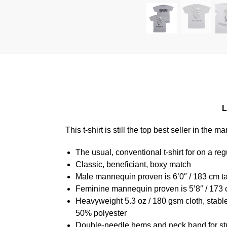
L
This t-shirt is still the top best seller in th
The usual, conventional t-shirt for on a reg
Classic, beneficiant, boxy match
Male mannequin proven is 6’0″ / 183 cm 
Feminine mannequin proven is 5’8″ / 173 
Heavyweight 5.3 oz / 180 gsm cloth, stabl
50% polyester
Double-needle hems and neck band for st