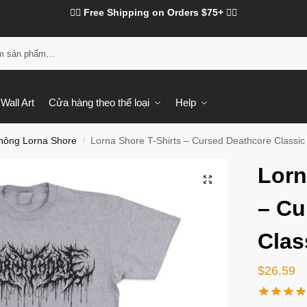
❤️‍🔥 Free Shipping on Orders $75+ ❤️‍🔥
Tì
Wall Art
Cửa hàng theo thể loại
Help
hông Lorna Shore
Lorna Shore T-Shirts – Cursed Deathcore Classic 
/
Lorn
– Cu
Clas
$
26.59