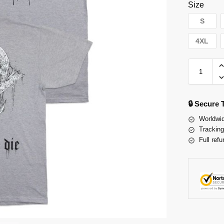
Size
S
4XL
🔒 Secure
Worldwid
Tracking
Full refu