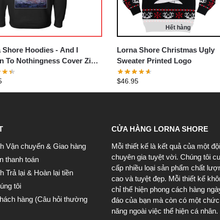
Hết hàng
 Shore Hoodies - And I
Lorna Shore Christmas Ugly
n To Nothingness Cover Zip
Sweater Printed Logo
ver Hoodie
5
$
46.95
T
CỬA HÀNG LORNA SHORE
h Vận chuyển & Giao hàng
Mỗi thiết kế là kết quả của một độ
chuyên gia tuyệt vời. Chúng tôi c
n thanh toán
cấp nhiều loại sản phẩm chất lượ
 Trả lại & Hoàn lại tiền
cao và tuyệt đẹp. Mỗi thiết kế kh
úng tôi
chỉ thể hiện phong cách hàng ngà
khách hàng (Câu hỏi thường
đáo của bạn mà còn có một chức
năng ngoài việc thể hiện cá nhân.