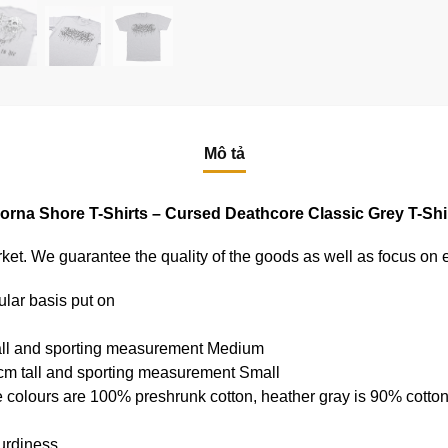
Mô tả
orna Shore T-Shirts – Cursed Deathcore Classic Grey T-Shi
e market. We guarantee the quality of the goods as well as focus on
ular basis put on
tall and sporting measurement Medium
cm tall and sporting measurement Small
e colours are 100% preshrunk cotton, heather gray is 90% cotto
urdiness