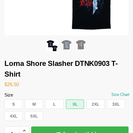
Lorna Shore Slasher DTNK0903 T-
Shirt
$
26.50
Size
Size Chart
S
M
L
XL
2XL
3XL
4XL
5XL