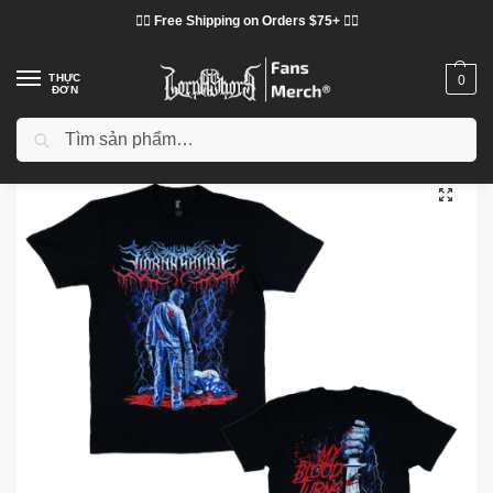
❤️‍🔥 Free Shipping on Orders $75+ ❤️‍🔥
THỰC
0
ĐƠN
Tìm kiếm
Trang chủ
Cửa hàng
Lorna Shore vải
Áo phông Lorna Shore
Lorna Shore Slasher DTNK0903 T-Shirt
/
/
/
/