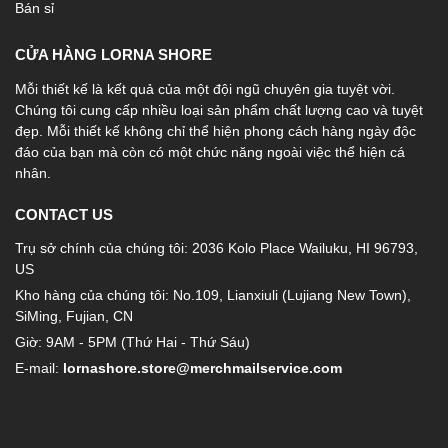
Bán sỉ
CỬA HÀNG LORNA SHORE
Mỗi thiết kế là kết quả của một đội ngũ chuyên gia tuyệt vời.
Chúng tôi cung cấp nhiều loại sản phẩm chất lượng cao và tuyệt
đẹp. Mỗi thiết kế không chỉ thể hiện phong cách hàng ngày độc
đáo của bạn mà còn có một chức năng ngoài việc thể hiện cá
nhân.
CONTACT US
Trụ sở chính của chúng tôi: 2036 Kolo Place Wailuku, HI 96793,
US
Kho hàng của chúng tôi: No.109, Lianxiuli (Lujiang New Town),
SiMing, Fujian, CN
Giờ: 9AM - 5PM (Thứ Hai - Thứ Sáu)
E-mail:
lornashore.store@merchmailservice.com