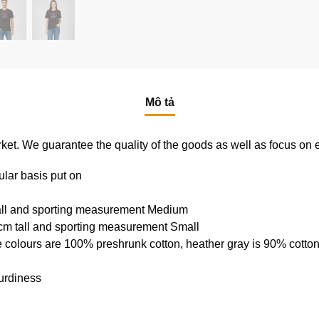
Mô tả
e market. We guarantee the quality of the goods as well as focus on
ular basis put on
tall and sporting measurement Medium
cm tall and sporting measurement Small
e colours are 100% preshrunk cotton, heather gray is 90% cotto
urdiness