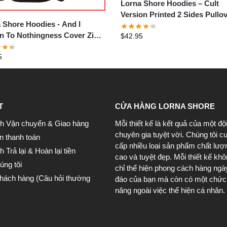
Lorna Shore Hoodies – Cult
Version Printed 2 Sides Pullo
 Shore Hoodies - And I
Hoodie
n To Nothingness Cover Zip
$
42.95
ver Hoodie
5
T
CỬA HÀNG LORNA SHORE
h Vận chuyển & Giao hàng
Mỗi thiết kế là kết quả của một độ
chuyên gia tuyệt vời. Chúng tôi c
n thanh toán
cấp nhiều loại sản phẩm chất lượ
 Trả lại & Hoàn lại tiền
cao và tuyệt đẹp. Mỗi thiết kế kh
úng tôi
chỉ thể hiện phong cách hàng ngà
khách hàng (Câu hỏi thường
đáo của bạn mà còn có một chức
năng ngoài việc thể hiện cá nhân.