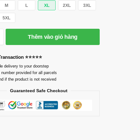
M
L
XL
2XL
3XL
5XL
Thêm vào giỏ hàng
 Transaction ⭐⭐⭐⭐⭐
e delivery to your doorstep
 number provided for all parcels
nd if the product is not received
Guaranteed Safe Checkout