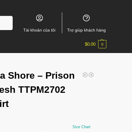
m kiếm
Tài khoản của tôi
Trợ giúp khách hàng
$
0.00
0
a Shore – Prison
lesh TTPM2702
irt
Size Chart