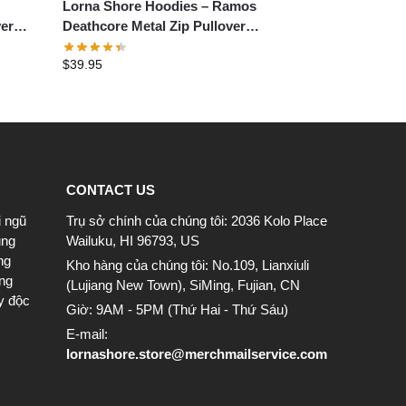
Lorna Shore Hoodies – Ramos
ver
Deathcore Metal Zip Pullover
Hoodie
$
39.95
CONTACT US
i ngũ
Trụ sở chính của chúng tôi: 2036 Kolo Place
ung
Wailuku, HI 96793, US
ng
Kho hàng của chúng tôi: No.109, Lianxiuli
ông
(Lujiang New Town), SiMing, Fujian, CN
y độc
Giờ: 9AM - 5PM (Thứ Hai - Thứ Sáu)
E-mail:
lornashore.store@merchmailservice.com