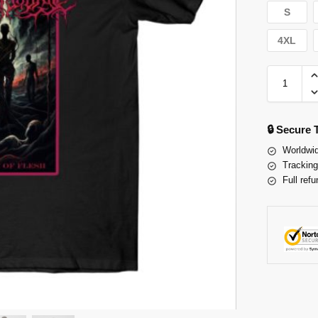
S
4XL
🔒 Secure
Worldwid
Tracking
Full refu