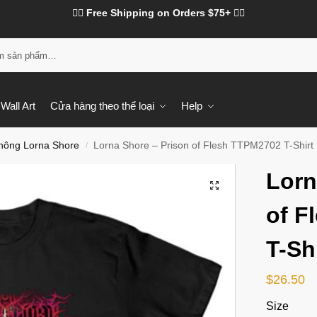
❤️‍🔥 Free Shipping on Orders $75+ ❤️‍🔥
Tì
Wall Art
Cửa hàng theo thể loại
Help
hông Lorna Shore
Lorna Shore – Prison of Flesh TTPM2702 T-Shirt
/
Lorn
of F
T-Sh
$
26.50
Size