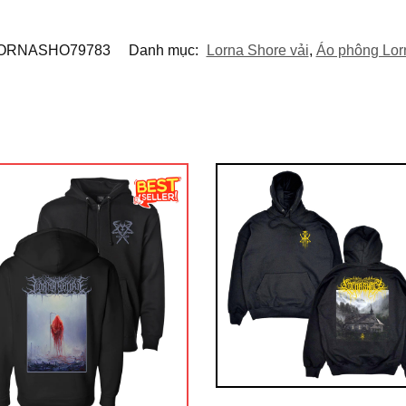
ORNASHO79783
Danh mục:
Lorna Shore vải
,
Áo phông Lor