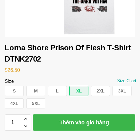
Lorna Shore Prison Of Flesh T-Shirt
DTNK2702
$
26.50
Size
Size Chart
S
M
L
XL
2XL
3XL
4XL
5XL
Thêm vào giỏ hàng