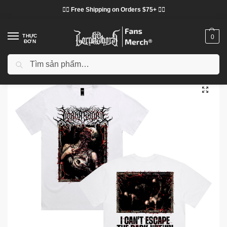
❤️‍🔥 Free Shipping on Orders $75+ ❤️‍🔥
THỰC
0
ĐƠN
Tìm kiếm
Trang chủ
Cửa hàng
Lorna Shore vải
Áo phông Lorna Shore
Lorna Shore Prison Of Flesh T-Shirt DTNK2702
/
/
/
/