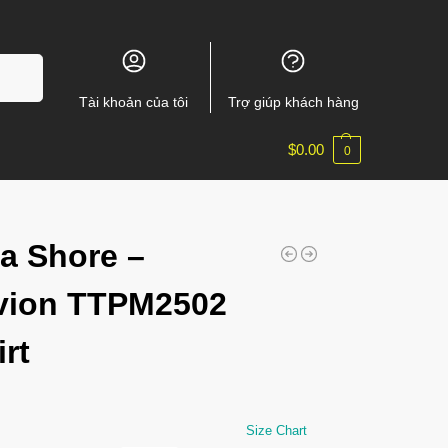
m kiếm
Tài khoản của tôi
Trợ giúp khách hàng
$
0.00
0
a Shore –
vion TTPM2502
irt
Size Chart