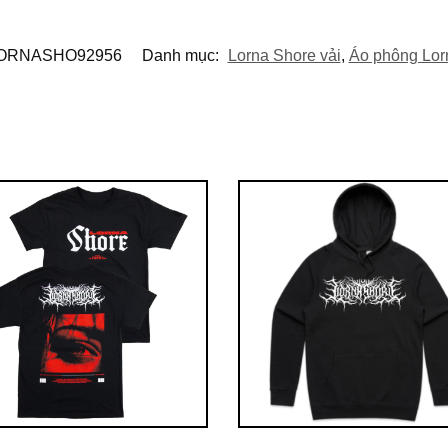
ORNASHO92956
Danh mục:
Lorna Shore vải
,
Áo phông Lor