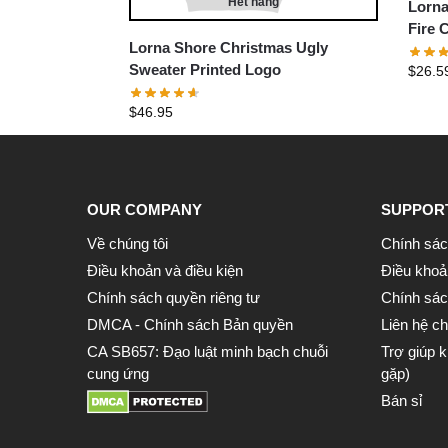
Hết hàng
Lorna
Fire C
Lorna Shore Christmas Ugly
Sweater Printed Logo
$
26.5
$
46.95
OUR COMPANY
SUPPOR
Về chúng tôi
Chính sác
Điều khoản và điều kiện
Điều khoả
Chính sách quyền riêng tư
Chính sách
DMCA - Chính sách Bản quyền
Liên hệ ch
CA SB657: Đạo luật minh bạch chuỗi
Trợ giúp 
cung ứng
gặp)
Bán sỉ