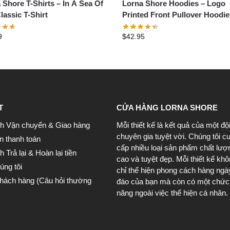
 Shore T-Shirts – In A Sea Of
Lorna Shore Hoodies – Logo
lassic T-Shirt
Printed Front Pullover Hoodie
9
$
42.95
T
CỬA HÀNG LORNA SHORE
h Vận chuyển & Giao hàng
Mỗi thiết kế là kết quả của một độ
chuyên gia tuyệt vời. Chúng tôi c
n thanh toán
cấp nhiều loại sản phẩm chất lượ
 Trả lại & Hoàn lại tiền
cao và tuyệt đẹp. Mỗi thiết kế kh
úng tôi
chỉ thể hiện phong cách hàng ngà
khách hàng (Câu hỏi thường
đáo của bạn mà còn có một chức
năng ngoài việc thể hiện cá nhân.