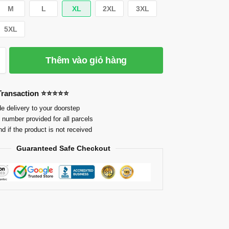
M
L
XL
2XL
3XL
5XL
Thêm vào giỏ hàng
 Transaction ⭐⭐⭐⭐⭐
e delivery to your doorstep
 number provided for all parcels
nd if the product is not received
Guaranteed Safe Checkout