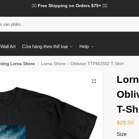
❤️‍🔥 Free Shipping on Orders $75+ ❤️‍🔥
Tì
Wall Art
Cửa hàng theo thể loại
Help
hông Lorna Shore
Lorna Shore – Oblivion TTPM2502 T-Shirt
/
Lorn
Obli
T-Sh
$
26.50
Size