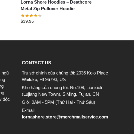
Lorna Shore Hoodies – Deathcore
Metal Zip Pullover Hoodie
$
39.95
CONTACT US
i ngũ
Trụ sở chính của chúng tôi: 2036 Kolo Place
ung
Wailuku, HI 96793, US
ng
Kho hàng của chúng tôi: No.109, Lianxiuli
ông
(Lujiang New Town), SiMing, Fujian, CN
y độc
Giờ: 9AM - 5PM (Thứ Hai - Thứ Sáu)
E-mail:
lornashore.store@merchmailservice.com