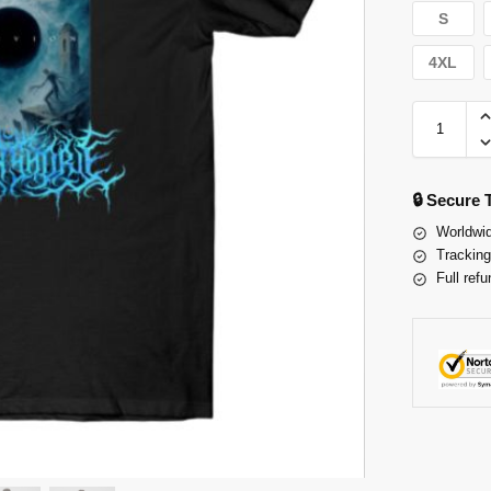
S
4XL
🔒 Secure
Worldwid
Tracking
Full refu