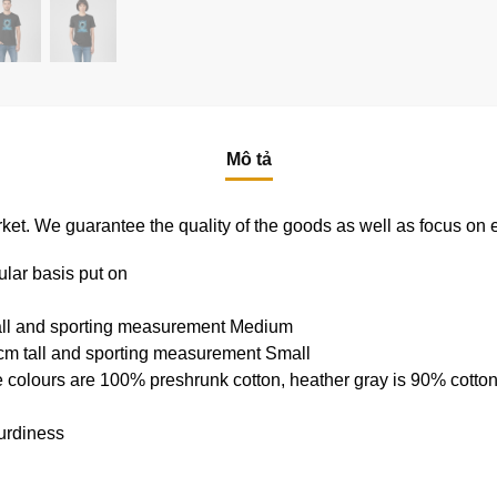
Mô tả
e market. We guarantee the quality of the goods as well as focus on
ular basis put on
tall and sporting measurement Medium
cm tall and sporting measurement Small
e colours are 100% preshrunk cotton, heather gray is 90% cotto
urdiness