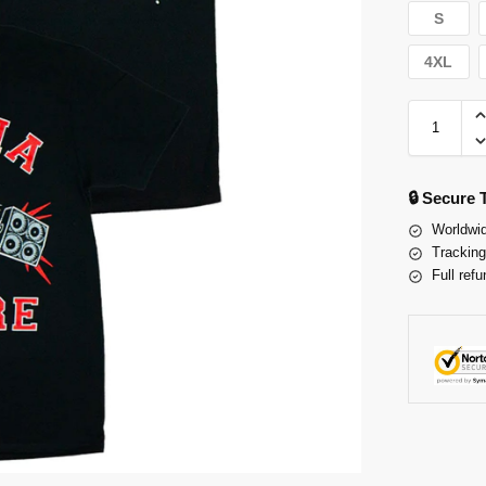
S
4XL
🔒 Secure
Worldwid
Tracking
Full refu