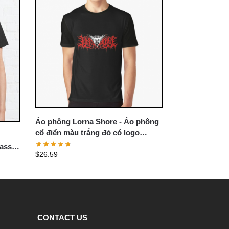
Áo phông Lorna Shore - Áo phông
cổ điển màu trắng đỏ có logo
Lorna Shore
assic
$
26.59
CONTACT US