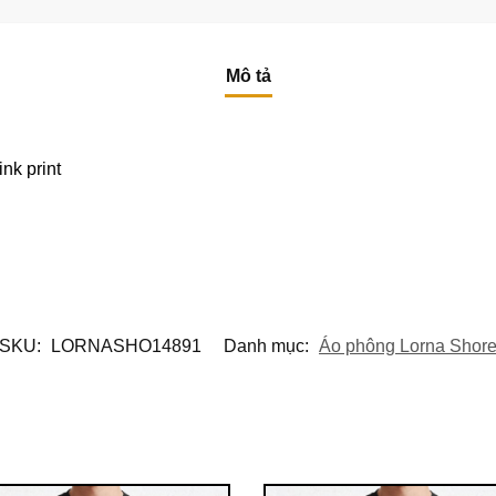
Mô tả
nk print
SKU:
LORNASHO14891
Danh mục:
Áo phông Lorna Shor