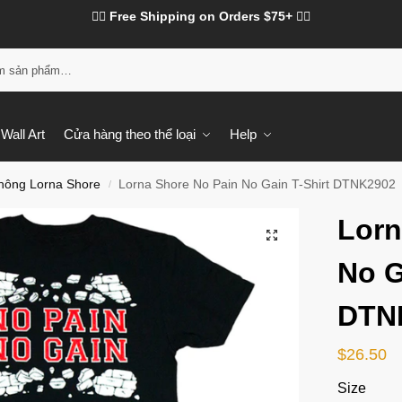
❤️‍🔥 Free Shipping on Orders $75+ ❤️‍🔥
Tì
Wall Art
Cửa hàng theo thể loại
Help
hông Lorna Shore
Lorna Shore No Pain No Gain T-Shirt DTNK2902
/
Lorn
No G
DTN
$
26.50
Size