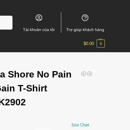
m kiếm
Tài khoản của tôi
Trợ giúp khách hàng
$
0.00
0
a Shore No Pain
ain T-Shirt
K2902
Size Chart