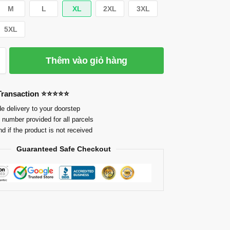
M
L
XL
2XL
3XL
5XL
Thêm vào giỏ hàng
 Transaction ⭐⭐⭐⭐⭐
e delivery to your doorstep
 number provided for all parcels
nd if the product is not received
Guaranteed Safe Checkout