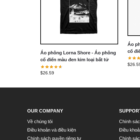
Áo ph
cổ đi
Áo phông Lorna Shore - Áo phông
Lorna
cổ điển màu đen kim loại bất tử
$
26.5
$
26.59
OUR COMPANY
SUPPOR
Về chúng tôi
Chính sác
Điều khoản và điều kiện
Điều khoả
Chính sách quyền riêng tư
Chính sách