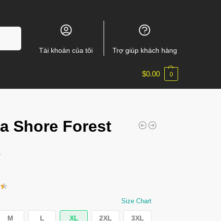
m kiếm
Tài khoản của tôi
Trợ giúp khách hàng
$
0.00
0
a Shore Forest
t
Size Chart
M
L
XL
2XL
3XL