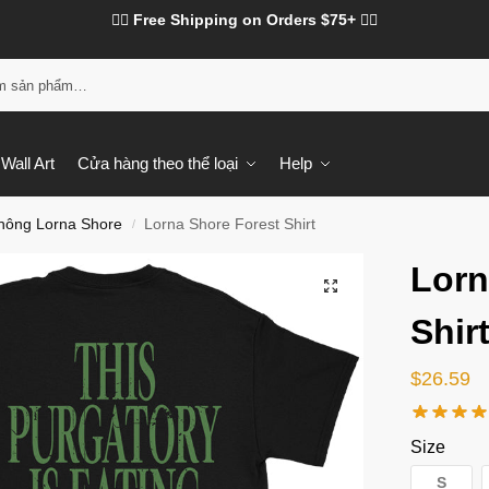
❤️‍🔥 Free Shipping on Orders $75+ ❤️‍🔥
Tì
Wall Art
Cửa hàng theo thể loại
Help
hông Lorna Shore
Lorna Shore Forest Shirt
/
Lorn
Shir
$
26.59
Size
S