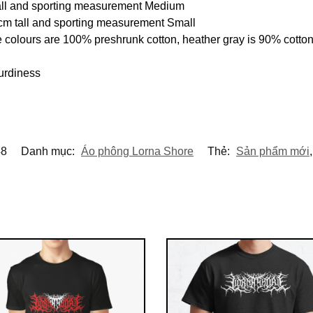
tall and sporting measurement Medium
cm tall and sporting measurement Small
e colours are 100% preshrunk cotton, heather gray is 90% cotto
urdiness
8
Danh mục:
Áo phông Lorna Shore
Thẻ:
Sản phẩm mới