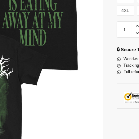
4XL
🔒 Secure
Worldwid
Tracking
Full refu