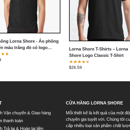
ông Lorna Shore - Áo phông
ển màu trắng đỏ có logo
Lorna Shore T-Shirts – Lorna
 Shore
Shore Logo Classic T-Shirt
9
$
26.59
T
CỬA HÀNG LORNA SHORE
h Vận chuyển & Giao hàng
Mỗi thiết kế là kết quả của một độ
chuyên gia tuyệt vời. Chúng tôi c
n thanh toán
cấp nhiều loại sản phẩm chất lượ
 Trả lại & Hoàn lại tiền