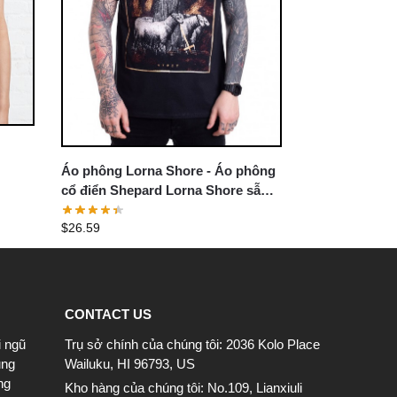
Áo phông Lorna Shore - Áo phông
cổ điển Shepard Lorna Shore sẫm
màu
$
26.59
CONTACT US
i ngũ
Trụ sở chính của chúng tôi: 2036 Kolo Place
ung
Wailuku, HI 96793, US
ng
Kho hàng của chúng tôi: No.109, Lianxiuli