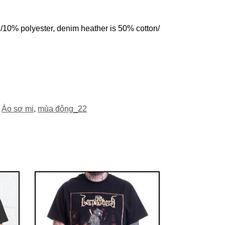
n/10% polyester, denim heather is 50% cotton/
,
Áo sơ mi
,
mùa đông_22