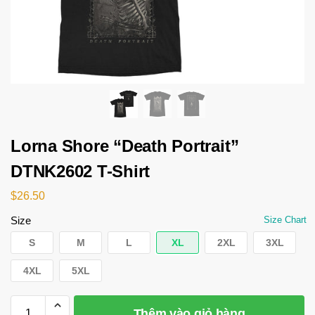
Lorna Shore “Death Portrait”
DTNK2602 T-Shirt
$
26.50
Size
Size Chart
S
M
L
XL
2XL
3XL
4XL
5XL
Thêm vào giỏ hàng