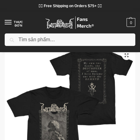
❤️‍🔥 Free Shipping on Orders $75+ ❤️‍🔥
THỰC
0
ĐƠN
Tìm kiếm
Trang chủ
Cửa hàng
Lorna Shore vải
Áo phông Lorna Shore
Lorna Shore “Death Portrait” DTNK2602 T-Shirt
/
/
/
/