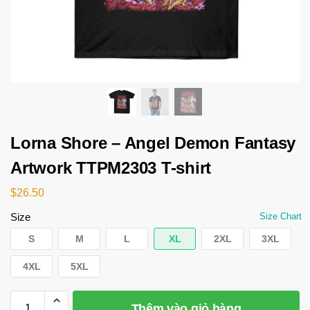
Lorna Shore – Angel Demon Fantasy
Artwork TTPM2303 T-shirt
$
26.50
Size
Size Chart
S
M
L
XL
2XL
3XL
4XL
5XL
Thêm vào giỏ hàng