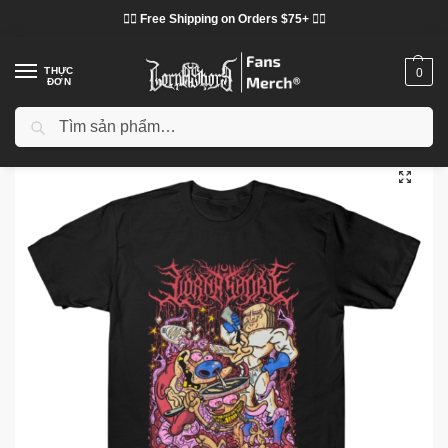
❤️‍🔥 Free Shipping on Orders $75+ ❤️‍🔥
THỰC
0
ĐƠN
Tìm kiếm
Trang chủ
Cửa hàng
Lorna Shore vải
Áo phông Lorna Shore
Lorna Shore – Angel Demon Fantasy Artwork TTPM2303 T-shirt
/
/
/
/