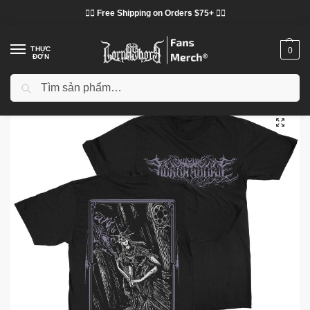
❤️‍🔥 Free Shipping on Orders $75+ ❤️‍🔥
THỰC
0
ĐƠN
Tìm kiếm
Trang chủ
Cửa hàng
Lorna Shore vải
Áo phông Lorna Shore
Lorna Shore “Aldrich” DTNK2402 T-Shirt
/
/
/
/