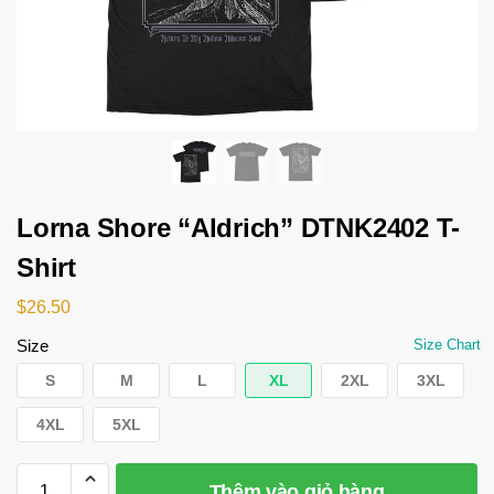
Lorna Shore “Aldrich” DTNK2402 T-
Shirt
$
26.50
Size
Size Chart
S
M
L
XL
2XL
3XL
4XL
5XL
Thêm vào giỏ hàng