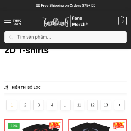
❤️‍🔥 Free Shipping on Orders $75+ ❤️‍🔥
THỰC
0
ĐƠN
Tìm kiếm
Trang chủ
Các loại
2D T-shirts
/
/
2D T-shirts
HIỂN THỊ BỘ LỌC
Hiển thị 1–16 của 206 kết quả
1
2
3
4
…
11
12
13
-10%