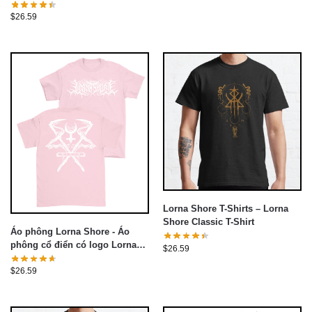
Lorna Shore
$
26.59
Lorna Shore T-Shirts – Lorna
Shore Classic T-Shirt
Áo phông Lorna Shore - Áo
phông cổ điển có logo Lorna
$
26.59
Shore màu hồng
$
26.59