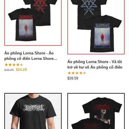
Áo phông Lorna Shore - Áo
phông cổ điển Lorna Shore
Áo phông Lorna Shore - Và tôi
màu đỏ thẫm
trở về hư vô Áo phông cổ điển
$
24.29
$
26.95
$
26.59