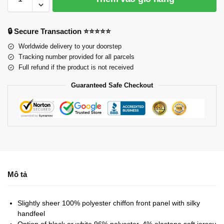
🔒 Secure Transaction ⭐⭐⭐⭐⭐
Worldwide delivery to your doorstep
Tracking number provided for all parcels
Full refund if the product is not received
Guaranteed Safe Checkout
Mô tả
Slightly sheer 100% polyester chiffon front panel with silky
handfeel
Option of black or white 96% polyester, 4% elastane soft jersey