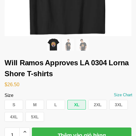
Will Ramos Approves LA 0304 Lorna
Shore T-shirts
$
26.50
Size
Size Chart
S
M
L
XL
2XL
3XL
4XL
5XL
Thêm vào giỏ hàng