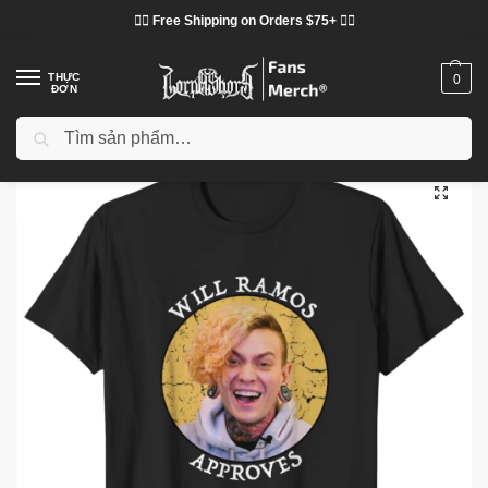
❤️‍🔥 Free Shipping on Orders $75+ ❤️‍🔥
THỰC
0
ĐƠN
Tìm kiếm
Trang chủ
Cửa hàng
Lorna Shore vải
Áo phông Lorna Shore
Will Ramos Approves LA 0304 Lorna Shore T-shirts
/
/
/
/