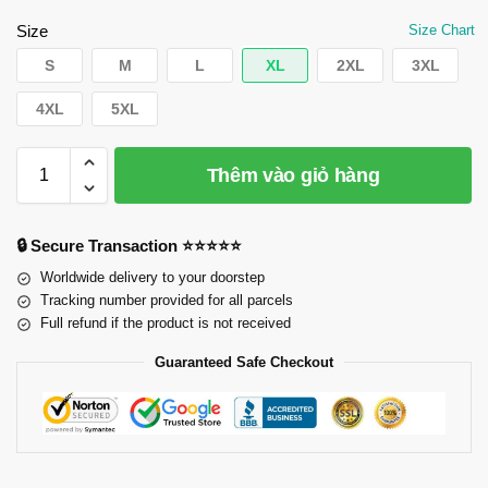
Size
Size Chart
S
M
L
XL
2XL
3XL
4XL
5XL
Thêm vào giỏ hàng
🔒 Secure Transaction ⭐⭐⭐⭐⭐
Worldwide delivery to your doorstep
Tracking number provided for all parcels
Full refund if the product is not received
Guaranteed Safe Checkout