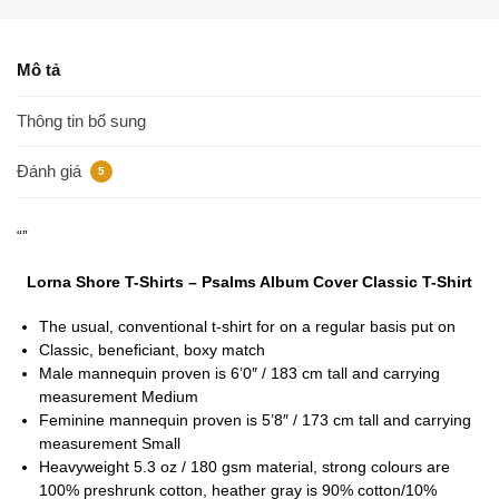
Mô tả
Thông tin bổ sung
Đánh giá
5
“”
Lorna Shore T-Shirts – Psalms Album Cover Classic T-Shirt
The usual, conventional t-shirt for on a regular basis put on
Classic, beneficiant, boxy match
Male mannequin proven is 6’0″ / 183 cm tall and carrying
measurement Medium
Feminine mannequin proven is 5’8″ / 173 cm tall and carrying
measurement Small
Heavyweight 5.3 oz / 180 gsm material, strong colours are
100% preshrunk cotton, heather gray is 90% cotton/10%