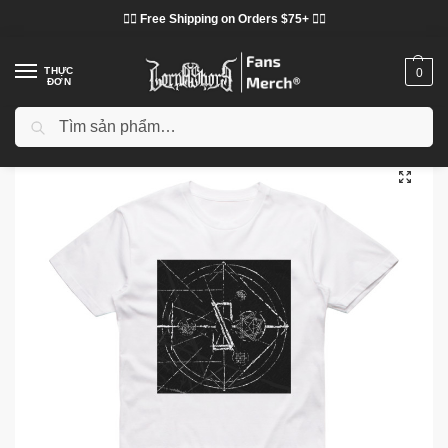
❤️‍🔥 Free Shipping on Orders $75+ ❤️‍🔥
THỰC
0
ĐƠN
Tìm kiếm
Trang chủ
Cửa hàng
Lorna Shore vải
Áo phông Lorna Shore
Lorna Shore T-Shirts – Psalms Album Cover Classic T-Shirt
/
/
/
/