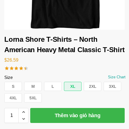
Lorna Shore T-Shirts – North
American Heavy Metal Classic T-Shirt
$
26.59
Size
Size Chart
S
M
L
XL
2XL
3XL
4XL
5XL
Thêm vào giỏ hàng