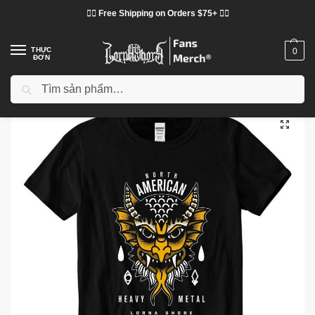
❤️‍🔥 Free Shipping on Orders $75+ ❤️‍🔥
THỰC
0
ĐƠN
Tìm kiếm
Trang chủ
Cửa hàng
Lorna Shore vải
Áo phông Lorna Shore
Lorna Shore T-Shirts – North American Heavy Metal Classic T-Shirt
/
/
/
/