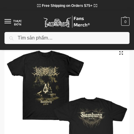
❤️‍🔥 Free Shipping on Orders $75+ ❤️‍🔥
THỰC
0
ĐƠN
Tìm kiếm
Trang chủ
Cửa hàng
Lorna Shore vải
Áo phông Lorna Shore
Lorna Shore – Hamburg Germany 2026 TTPM0403 T-Shirt
/
/
/
/