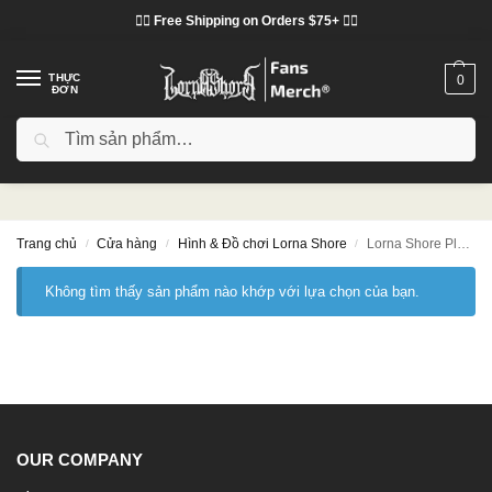
❤️‍🔥 Free Shipping on Orders $75+ ❤️‍🔥
THỰC
0
ĐƠN
Tìm kiếm
Lorna Shore Plushies
Trang chủ
Cửa hàng
Hình & Đồ chơi Lorna Shore
Lorna Shore Plushies
/
/
/
Không tìm thấy sản phẩm nào khớp với lựa chọn của bạn.
OUR COMPANY