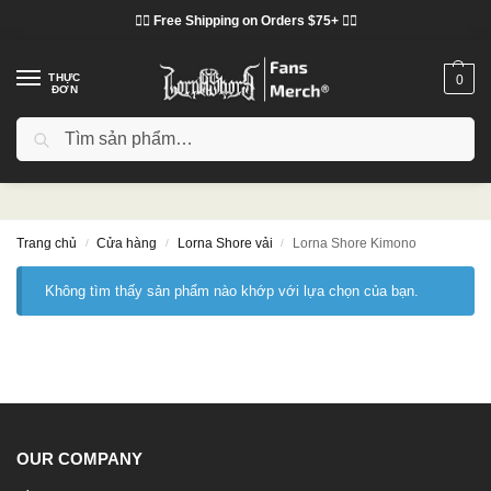
❤️‍🔥 Free Shipping on Orders $75+ ❤️‍🔥
THỰC
0
ĐƠN
Tìm kiếm
Lorna Shore Kimono
Trang chủ
Cửa hàng
Lorna Shore vải
Lorna Shore Kimono
/
/
/
Không tìm thấy sản phẩm nào khớp với lựa chọn của bạn.
OUR COMPANY