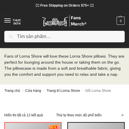
❤️‍🔥 Free Shipping on Orders $75+ ❤️‍🔥
THỰC
0
ĐƠN
Tìm kiếm
Gối Lorna Shore
Fans of Lorna Shore will love these Lorna Shore pillows. They are
perfect for lounging around the house or taking them on the go.
The pillowcase is made from a soft and breathable fabric, giving
you the comfort and support you need to relax and take a nap.
Trang chủ
Cửa hàng
Trang trí Lorna Shore
Gối Lorna Shore
/
/
/
Hiển thị tất cả 12 kết quả