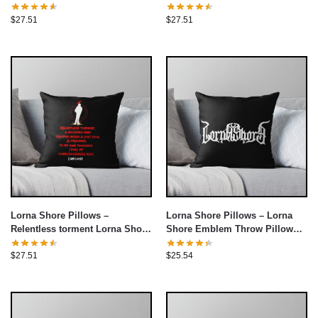
Pillow cover
Pillow cover
$
27.51
$
27.51
Lorna Shore Pillows –
Lorna Shore Pillows – Lorna
Relentless torment Lorna Shore
Shore Emblem Throw Pillow
Throw Pillow cover
cover
$
27.51
$
25.54