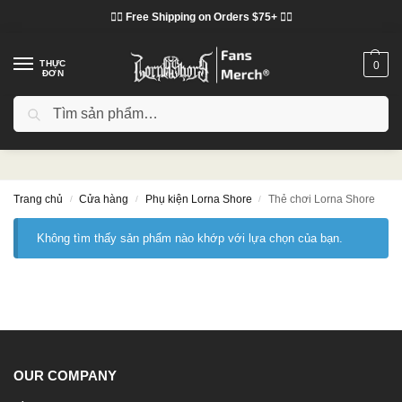
❤️‍🔥 Free Shipping on Orders $75+ ❤️‍🔥
THỰC
0
ĐƠN
Tìm kiếm
Thẻ chơi Lorna Shore
Trang chủ
Cửa hàng
Phụ kiện Lorna Shore
Thẻ chơi Lorna Shore
/
/
/
Không tìm thấy sản phẩm nào khớp với lựa chọn của bạn.
OUR COMPANY