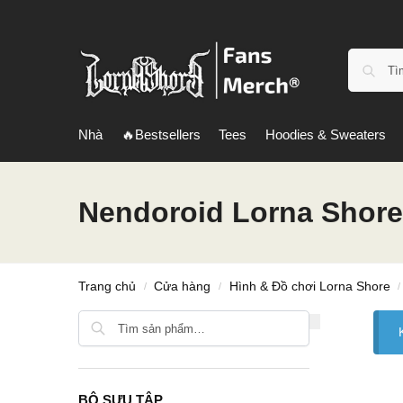
Nhà
🔥Bestsellers
Tees
Hoodies & Sweaters
Nendoroid Lorna Shore
Trang chủ
Cửa hàng
Hình & Đồ chơi Lorna Shore
/
/
/
Tìm kiếm
BỘ SƯU TẬP