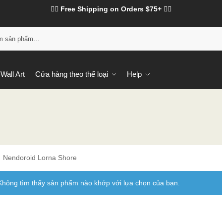
❤️‍🔥 Free Shipping on Orders $75+ ❤️‍🔥
Tì
Wall Art
Cửa hàng theo thể loại
Help
Nendoroid Lorna Shore
Không tìm thấy sản phẩm nào khớp với lựa chọn của bạn.