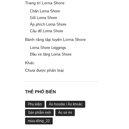
Trang trí Lorna Shore
Chăn Lorna Shore
Gối Lorna Shore
Áp phích Lorna Shore
Câu đố Lorna Shore
Bánh răng tập luyện Lorna Shore
Lorna Shore Leggings
Đầu xe tăng Lorna Shore
Khác
Chưa được phân loại
THẺ PHỔ BIẾN
Phụ kiện
Áo hoodie / Áo khoác
Sản phẩm mới
Áo sơ mi
mùa đông_22