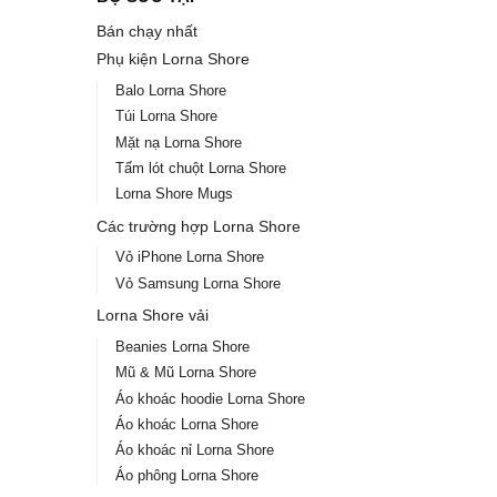
Bán chạy nhất
Phụ kiện Lorna Shore
Balo Lorna Shore
Túi Lorna Shore
Mặt nạ Lorna Shore
Tấm lót chuột Lorna Shore
Lorna Shore Mugs
Các trường hợp Lorna Shore
Vỏ iPhone Lorna Shore
Vỏ Samsung Lorna Shore
Lorna Shore vải
Beanies Lorna Shore
Mũ & Mũ Lorna Shore
Áo khoác hoodie Lorna Shore
Áo khoác Lorna Shore
Áo khoác nỉ Lorna Shore
Áo phông Lorna Shore