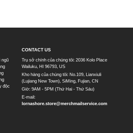
CONTACT US
i ngũ
Trụ sở chính của chúng tôi: 2036 Kolo Place
ung
Wailuku, HI 96793, US
ng
Kho hàng của chúng tôi: No.109, Lianxiuli
ông
(Lujiang New Town), SiMing, Fujian, CN
y độc
Giờ: 9AM - 5PM (Thứ Hai - Thứ Sáu)
E-mail:
lornashore.store@merchmailservice.com