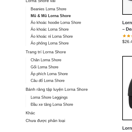
Lorna Shore vải
Beanies Lorna Shore
Mũ & Mũ Lorna Shore
Lorn
Áo khoác hoodie Lorna Shore
– De
Áo khoác Lorna Shore
Shor
Áo khoác nỉ Lorna Shore
$
26.
Áo phông Lorna Shore
Trang trí Lorna Shore
Chăn Lorna Shore
Gối Lorna Shore
Áp phích Lorna Shore
Câu đố Lorna Shore
Bánh răng tập luyện Lorna Shore
Lorna Shore Leggings
Đầu xe tăng Lorna Shore
Khác
Chưa được phân loại
Lorn