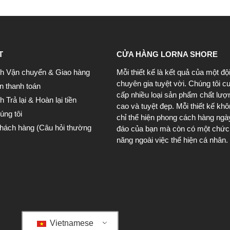
T
CỬA HÀNG LORNA SHORE
h Vận chuyển & Giao hàng
Mỗi thiết kế là kết quả của một độ
chuyên gia tuyệt vời. Chúng tôi c
n thanh toán
cấp nhiều loại sản phẩm chất lượ
 Trả lại & Hoàn lại tiền
cao và tuyệt đẹp. Mỗi thiết kế kh
úng tôi
chỉ thể hiện phong cách hàng ngà
khách hàng (Câu hỏi thường
đáo của bạn mà còn có một chức
năng ngoài việc thể hiện cá nhân.
Vietnamese