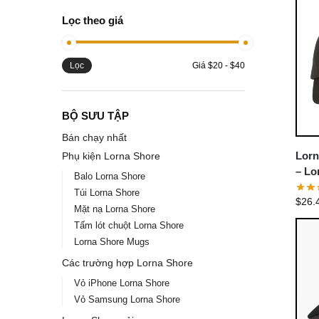
Lọc theo giá
Lọc
Giá
$20
-
$40
BỘ SƯU TẬP
Bán chạy nhất
Lorn
Phụ kiện Lorna Shore
– Lo
Balo Lorna Shore
Dad 
Túi Lorna Shore
$
26.
Mặt nạ Lorna Shore
Tấm lót chuột Lorna Shore
Lorna Shore Mugs
Các trường hợp Lorna Shore
Vỏ iPhone Lorna Shore
Vỏ Samsung Lorna Shore