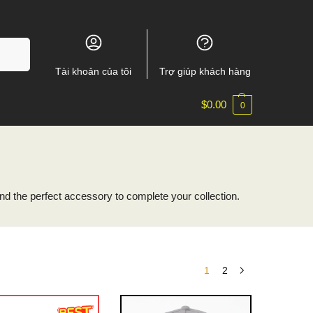
m kiếm
Tài khoản của tôi
Trợ giúp khách hàng
$
0.00
0
d the perfect accessory to complete your collection.
1
2