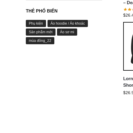
– De
Shor
THẺ PHỔ BIẾN
$
26.
Phụ kiện
Áo hoodie / Áo khoác
Sản phẩm mới
Áo sơ mi
mùa đông_22
Lorn
Shor
$
26.