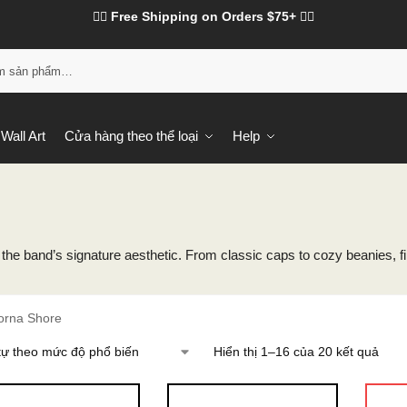
❤️‍🔥 Free Shipping on Orders $75+ ❤️‍🔥
Tì
Wall Art
Cửa hàng theo thể loại
Help
e band’s signature aesthetic. From classic caps to cozy beanies, fin
orna Shore
Hiển thị 1–16 của 20 kết quả