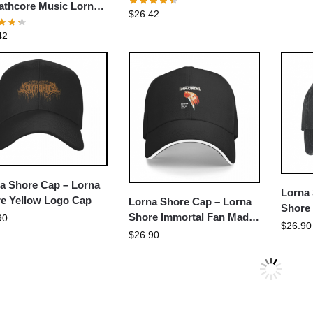
Deathcore Baseball Cap
athcore Music Lorna
$
26.42
e Baseball Cap
42
a Shore Cap – Lorna
Lorna
e Yellow Logo Cap
Lorna Shore Cap – Lorna
Shore
Shore Immortal Fan Made
90
Glass
$
26.90
Logo Cap
$
26.90