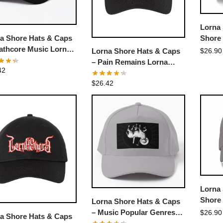
Lorna
Shore
a Shore Hats & Caps
Custo
athcore Music Lorna
Lorna Shore Hats & Caps
$
26.90
e Logo Cap
– Pain Remains Lorna
42
Shore Baseball Cap
$
26.42
Lorna
Shore
Lorna Shore Hats & Caps
Grey 
– Music Popular Genres:
$
26.90
a Shore Hats & Caps