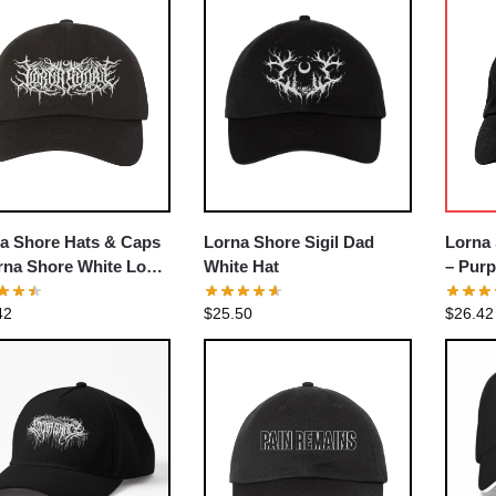
Lorna Shore Sigil Dad
a Shore Hats & Caps
Lorna
White Hat
rna Shore White Logo
– Purp
Hat
Baseb
$
25.50
42
$
26.42