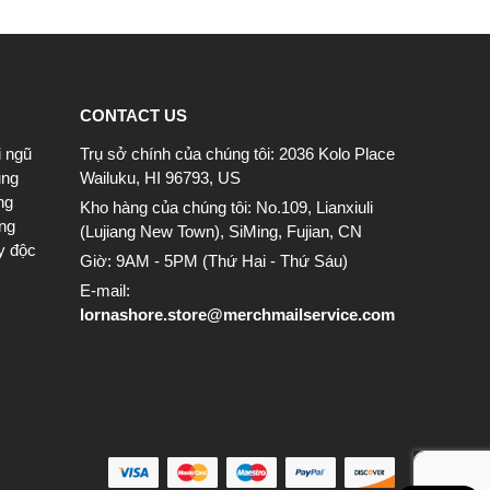
CONTACT US
i ngũ
Trụ sở chính của chúng tôi: 2036 Kolo Place
ung
Wailuku, HI 96793, US
ng
Kho hàng của chúng tôi: No.109, Lianxiuli
ông
(Lujiang New Town), SiMing, Fujian, CN
y độc
Giờ: 9AM - 5PM (Thứ Hai - Thứ Sáu)
E-mail:
lornashore.store@merchmailservice.com