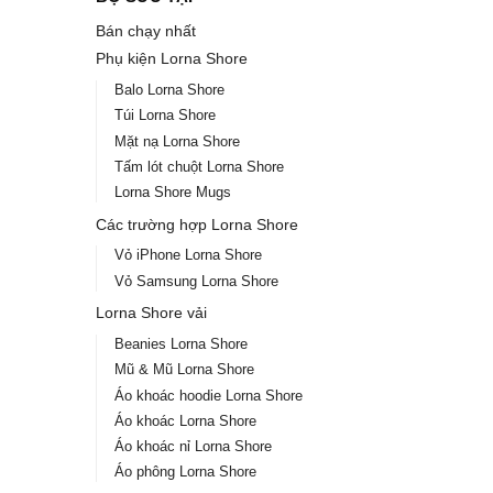
Bán chạy nhất
Phụ kiện Lorna Shore
Balo Lorna Shore
Túi Lorna Shore
Mặt nạ Lorna Shore
Tấm lót chuột Lorna Shore
Lorna Shore Mugs
Các trường hợp Lorna Shore
Vỏ iPhone Lorna Shore
Vỏ Samsung Lorna Shore
Lorna Shore vải
Beanies Lorna Shore
Mũ & Mũ Lorna Shore
Áo khoác hoodie Lorna Shore
Áo khoác Lorna Shore
Áo khoác nỉ Lorna Shore
Áo phông Lorna Shore