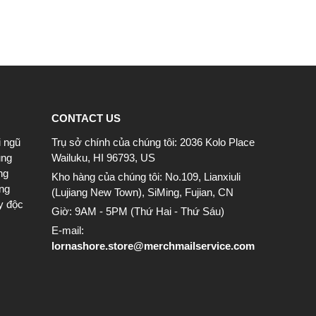
CONTACT US
i ngũ
Trụ sở chính của chúng tôi: 2036 Kolo Place
ung
Wailuku, HI 96793, US
ng
Kho hàng của chúng tôi: No.109, Lianxiuli
ông
(Lujiang New Town), SiMing, Fujian, CN
y độc
Giờ: 9AM - 5PM (Thứ Hai - Thứ Sáu)
E-mail:
lornashore.store@merchmailservice.com