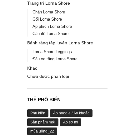
Trang trí Lorna Shore
Chăn Lorna Shore
Gối Lorna Shore
Áp phích Lorna Shore
Câu đố Lorna Shore
Bánh răng tập luyện Lorna Shore
Lorna Shore Leggings
Đầu xe tăng Lorna Shore
Khác
Chưa được phân loại
THẺ PHỔ BIẾN
Phụ kiện
Áo hoodie / Áo khoác
Sản phẩm mới
Áo sơ mi
mùa đông_22