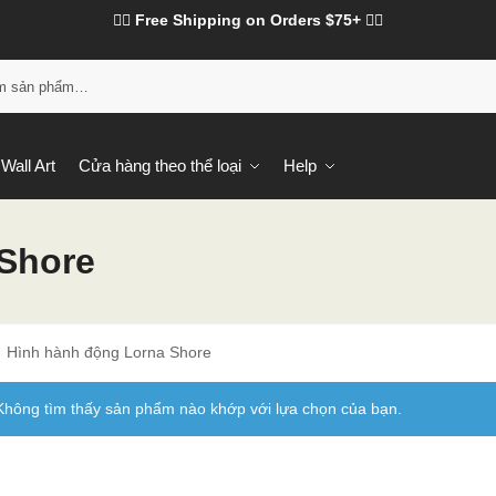
❤️‍🔥 Free Shipping on Orders $75+ ❤️‍🔥
Tì
Wall Art
Cửa hàng theo thể loại
Help
 Shore
Hình hành động Lorna Shore
Không tìm thấy sản phẩm nào khớp với lựa chọn của bạn.