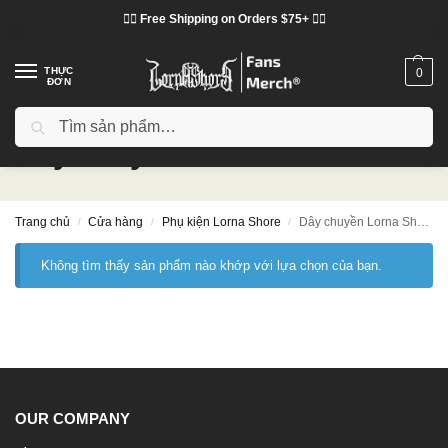
❤️‍🔥 Free Shipping on Orders $75+ ❤️‍🔥
THỰC
0
ĐƠN
Tìm kiếm
Dây chuyền Lorna Shore
Trang chủ
Cửa hàng
Phụ kiện Lorna Shore
Dây chuyền Lorna Shore
/
/
/
Không tìm thấy sản phẩm nào khớp với lựa chọn của bạn.
OUR COMPANY