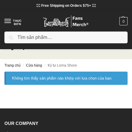
❤️‍🔥 Free Shipping on Orders $75+ ❤️‍🔥
THỰC
0
ĐƠN
Tìm kiếm
Ký tự Lorna Shore
Trang chủ
Cửa hàng
Ký tự Lorna Shore
/
/
Không tìm thấy sản phẩm nào khớp với lựa chọn của bạn.
OUR COMPANY