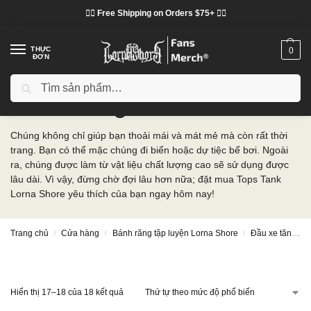
❤️‍🔥 Free Shipping on Orders $75+ ❤️‍🔥
THỰC
0
ĐƠN
Tìm kiếm
Đầu xe tăng Lorna Shore
Chúng không chỉ giúp bạn thoải mái và mát mẻ mà còn rất thời
trang. Bạn có thể mặc chúng đi biển hoặc dự tiệc bể bơi. Ngoài
ra, chúng được làm từ vật liệu chất lượng cao sẽ sử dụng được
lâu dài. Vì vậy, đừng chờ đợi lâu hơn nữa; đặt mua Tops Tank
Lorna Shore yêu thích của bạn ngay hôm nay!
Trang chủ
Cửa hàng
Bánh răng tập luyện Lorna Shore
Đầu xe tăng Lorna Shore
/
/
/
Hiển thị 17–18 của 18 kết quả