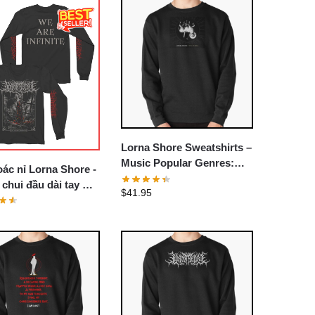
Lorna Shore Sweatshirts –
Music Popular Genres:
ác nỉ Lorna Shore -
Deathcore Pullover
 chui đầu dài tay We
$
41.95
Sweatshirt
inite