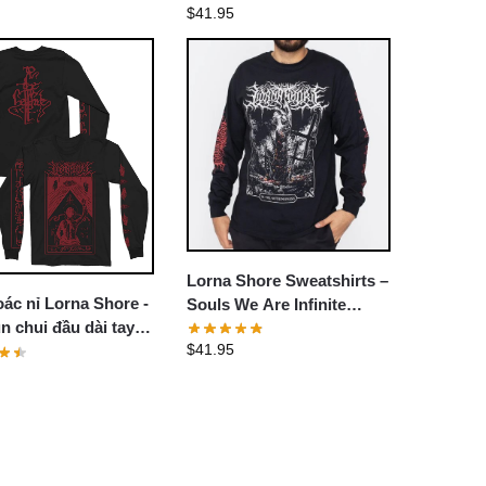
$
41.95
hirt
Sweatshirt
Lorna Shore Sweatshirts –
ác nỉ Lorna Shore -
Souls We Are Infinite
n chui đầu dài tay
Pullover Sweatshirt
$
41.95
Shore Hellfire