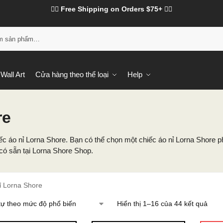
❤️‍🔥 Free Shipping on Orders $75+ ❤️‍🔥
Tì
Wall Art
Cửa hàng theo thể loại
Help
re
iếc áo nỉ Lorna Shore. Bạn có thể chọn một chiếc áo nỉ Lorna Shore
có sẵn tại Lorna Shore Shop.
ỉ Lorna Shore
Hiển thị 1–16 của 44 kết quả