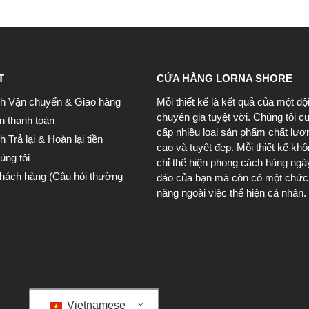
T
CỬA HÀNG LORNA SHORE
h Vận chuyển & Giao hàng
Mỗi thiết kế là kết quả của một độ
chuyên gia tuyệt vời. Chúng tôi c
n thanh toán
cấp nhiều loại sản phẩm chất lượ
 Trả lại & Hoàn lại tiền
cao và tuyệt đẹp. Mỗi thiết kế kh
úng tôi
chỉ thể hiện phong cách hàng ngà
khách hàng (Câu hỏi thường
đáo của bạn mà còn có một chức
năng ngoài việc thể hiện cá nhân.
Vietnamese