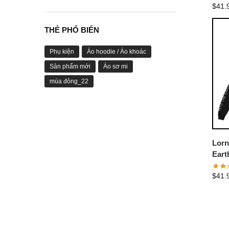
$
41.
THẺ PHỔ BIẾN
Phụ kiện
Áo hoodie / Áo khoác
Sản phẩm mới
Áo sơ mi
mùa đông_22
Lorn
Eart
Swea
$
41.