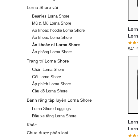
Lorna Shore vải
Beanies Lorna Shore
Mũ & Mũ Lorna Shore
Lorn
Áo khoác hoodie Lorna Shore
Lorn
Áo khoác Lorna Shore
Swea
Áo khoác nỉ Lorna Shore
$
41.
Áo phông Lorna Shore
Trang trí Lorna Shore
Chăn Lorna Shore
Gối Lorna Shore
Áp phích Lorna Shore
Câu đố Lorna Shore
Bánh răng tập luyện Lorna Shore
Lorna Shore Leggings
Đầu xe tăng Lorna Shore
Lorn
Khác
Lorn
Chưa được phân loại
Pull