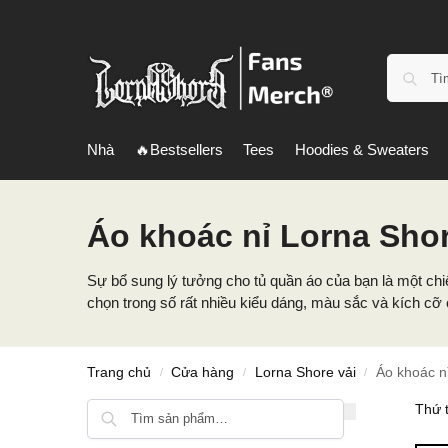
Nhà
🔥Bestsellers
Tees
Hoodies & Sweaters
Áo khoác nỉ Lorna Sho
Sự bổ sung lý tưởng cho tủ quần áo của bạn là một ch
chọn trong số rất nhiều kiểu dáng, màu sắc và kích cỡ 
Trang chủ
Cửa hàng
Lorna Shore vải
Áo khoác n
/
/
/
Tìm kiếm