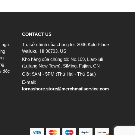
CONTACT US
i ngũ
Trụ sở chính của chúng tôi: 2036 Kolo Place
ung
Wailuku, HI 96793, US
ng
Kho hàng của chúng tôi: No.109, Lianxiuli
ông
(Lujiang New Town), SiMing, Fujian, CN
y độc
Giờ: 9AM - 5PM (Thứ Hai - Thứ Sáu)
E-mail:
lornashore.store@merchmailservice.com