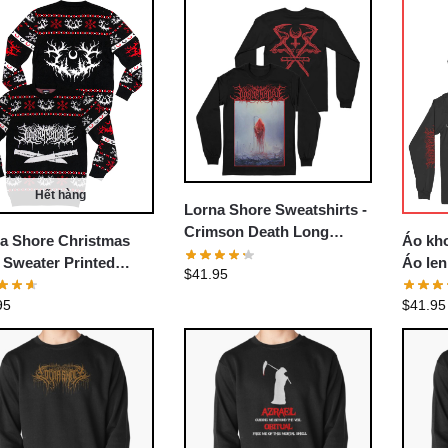
Hết hàng
Lorna Shore Sweatshirts -
Crimson Death Long
a Shore Christmas
Áo kho
Sleeve Pullover Sweatshirt
 Sweater Printed
Áo len
$
41.95
o
Are Inf
95
$
41.95