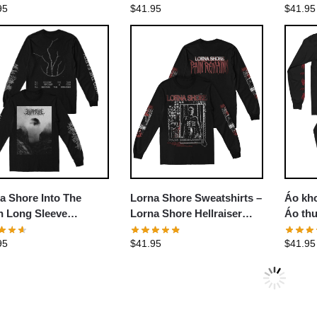
95
$
41.95
$
41.95
Sweats
a Shore Into The
Lorna Shore Sweatshirts –
Áo kho
h Long Sleeve
Lorna Shore Hellraiser
Áo thu
tshirt
Pullover Sweatshirt
Lorna 
95
$
41.95
$
41.95