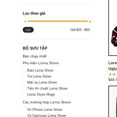
Lọc theo giá
Lọc
Giá
$20
-
$50
BỘ SƯU TẬP
Bán chạy nhất
Lorn
Phụ kiện Lorna Shore
Ugly
Balo Lorna Shore
Log
Túi Lorna Shore
$
46.
Mặt nạ Lorna Shore
Tấm lót chuột Lorna Shore
Lorna Shore Mugs
Các trường hợp Lorna Shore
Vỏ iPhone Lorna Shore
Vỏ Samsung Lorna Shore