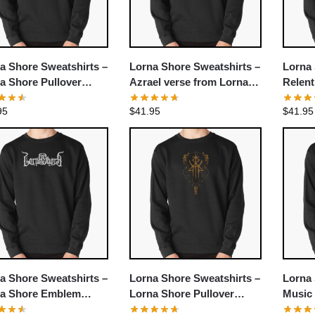
a Shore Sweatshirts –
Lorna Shore Sweatshirts –
Lorna 
a Shore Pullover
Azrael verse from Lorna
Relent
tshirt
Shore Pullover Sweatshirt
Shore 
95
$
41.95
$
41.95
a Shore Sweatshirts –
Lorna Shore Sweatshirts –
Lorna 
a Shore Emblem
Lorna Shore Pullover
Music
over Sweatshirt
Sweatshirt
Deathc