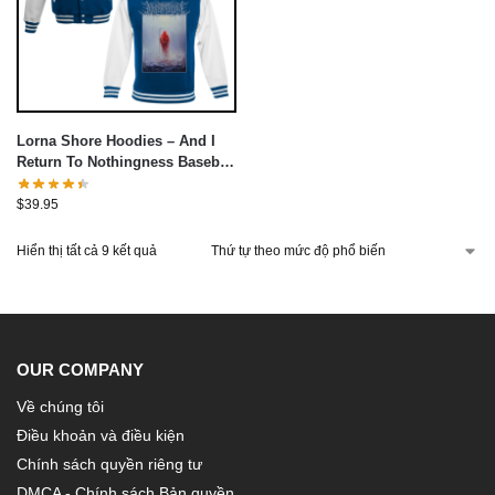
Lorna Shore Hoodies – And I
Return To Nothingness Baseball
Jacket
$
39.95
Hiển thị tất cả 9 kết quả
OUR COMPANY
Về chúng tôi
Điều khoản và điều kiện
Chính sách quyền riêng tư
DMCA - Chính sách Bản quyền