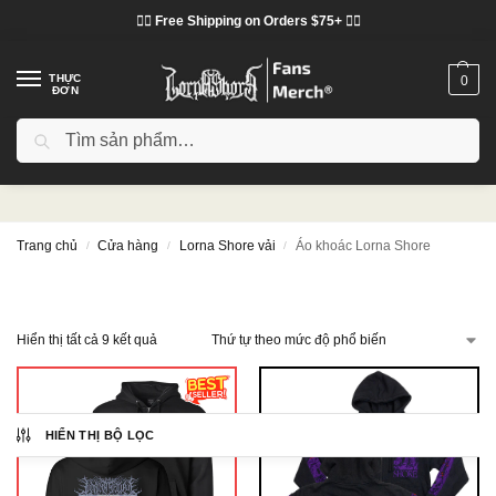
❤️‍🔥 Free Shipping on Orders $75+ ❤️‍🔥
THỰC
0
ĐƠN
Tìm kiếm
Áo khoác Lorna Shore
Trang chủ
Cửa hàng
Lorna Shore vải
Áo khoác Lorna Shore
/
/
/
Hiển thị tất cả 9 kết quả
HIỂN THỊ BỘ LỌC